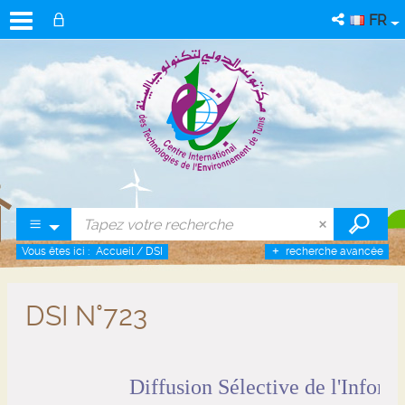
FR
Vous êtes ici :
Accueil
/
DSI
recherche avancée
DSI N°723