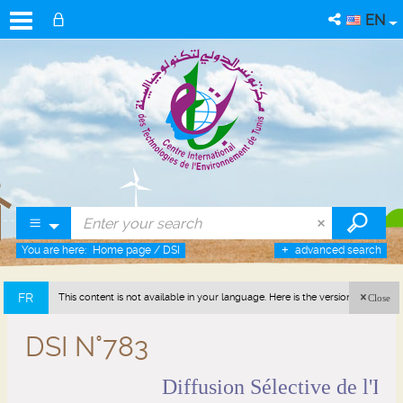
EN
You are here:
Home page
/
DSI
advanced search
FR
This content is not available in your language. Here is the version in french
Close
(France).
DSI N°783