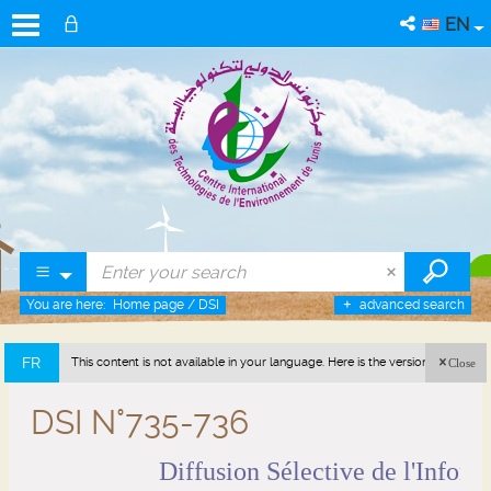
EN
You are here:
Home page
/
DSI
advanced search
FR
This content is not available in your language. Here is the version in french
Close
(France).
DSI N°735-736