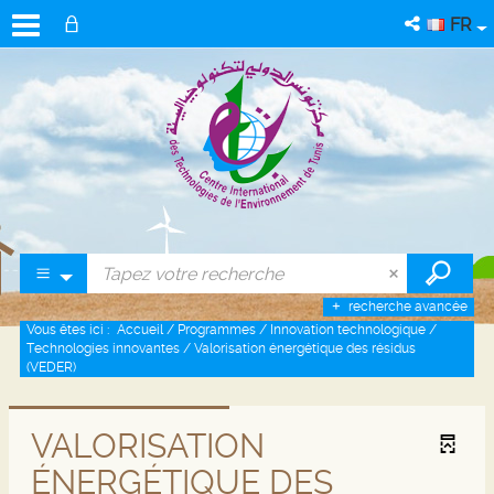
FR
recherche avancée
Vous êtes ici :
Accueil
/
Programmes
/
Innovation technologique
/
Technologies innovantes
/
Valorisation énergétique des résidus
(VEDER)
VALORISATION
ÉNERGÉTIQUE DES