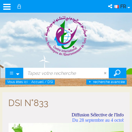
FR
Vous êtes ici :
Accueil
/
DSI
recherche avancée
DSI N°833