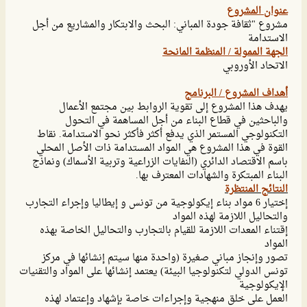
عنوان المشروع
مشروع "ثقافة جودة المباني: البحث والابتكار والمشاريع من أجل
الاستدامة
الجهة الممولة / المنظمة المانحة
الاتحاد الأوروبي
أهداف المشروع / البرنامج
يهدف هذا المشروع إلى تقوية الروابط بين مجتمع الأعمال
والباحثين في قطاع البناء من أجل المساهمة في التحول
التكنولوجي المستمر الذي يدفع أكثر فأكثر نحو الاستدامة. نقاط
القوة في هذا المشروع هي المواد المستدامة ذات الأصل المحلي
باسم الاقتصاد الدائري (النفايات الزراعية وتربية الأسماك) ونماذج
البناء المبتكرة والشهادات المعترف بها.
النتائج المنتظرة
إختيار 6 مواد بناء إيكولوجية من تونس و إيطاليا وإجراء التجارب
والتحاليل اللازمة لهذه المواد
إقتناء المعدات اللازمة للقيام بالتجارب والتحاليل الخاصة بهذه
المواد
تصور وإنجاز مباني صغيرة (واحدة منها سيتم إنشائها في مركز
تونس الدولي لتكنولوجيا البيئة) يعتمد إنشائها على المواد والتقنيات
الإيكولوجية
العمل على خلق منهجية وإجراءات خاصة بإشهاد وإعتماد لهذه