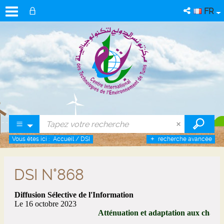
FR
Vous êtes ici :
Accueil
/
DSI
recherche avancée
DSI N°868