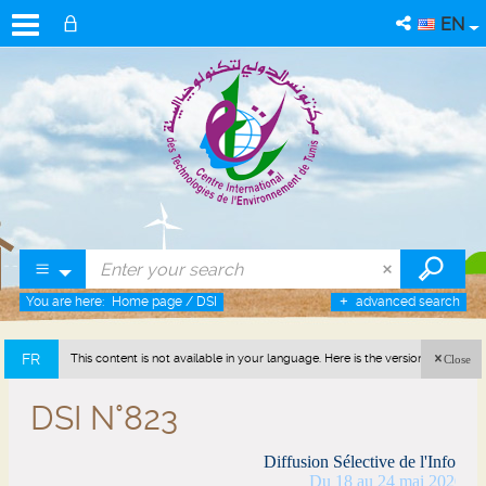
EN
You are here:
Home page
/
DSI
advanced search
FR
This content is not available in your language. Here is the version in french
Close
(France).
DSI N°823