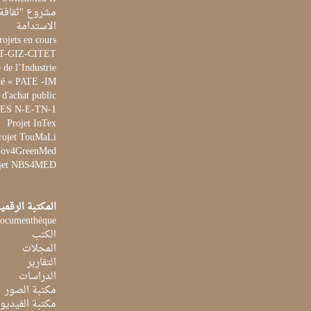
مشروع "ثقافة 
الاستدامة
rojets en cours
ET-GIZ-CITET
de l’Industrie
té « PATE -IM »
 d'achat public
 WES N-E-TN-1
Projet InTex
rojet TouMaLi
 Gov4GreenMed
jet NBS4MED
المكتبة الرقمي
ocumenthèque
الكتب
المجلات
التقارير
الدراسات
مكتبة الصور
مكتبة الفيديو