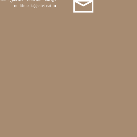
multimedia@citet.nat.tn