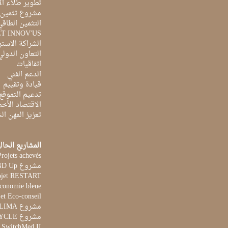
تطوير طلاء ال
مشروع تثمين ا
التثمين الطاقي
ET INNOV'US
الشراكة الاست
التعاون الدولي
اتفاقيات
الدعم الفني
قيادة وتقييم
تدعيم التموقع
الاقتصاد الأخ
تعزيز المهن ا
المشاريع الحال
Projets achevés
مشروع STAND Up
ojet RESTART
Economie bleue
et Eco-conseil
مشروع CLIMA
مشروع AQUACYCLE
t SwitchMed II