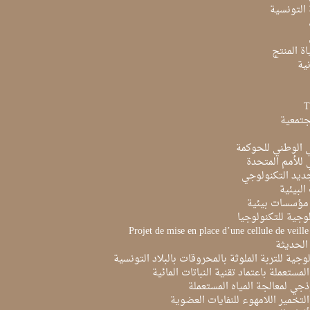
ة التونسية
ة المنتج
ية
جتمعية
ي الوطني للحوكمة
ي للأمم المتحدة
ديد التكنولوجي
البيئية
مؤسسات بيئية
لوجية للتكنولوجيا
Projet de mise en place d’une cellule de veill
الحديثة
لوجية للتربة الملوثة بالمحروقات بالبلاد التونسية
لمستعملة باعتماد تقنية النباتات المائية
ذجي لمعالجة المياه المستعملة
لتخمير اللامهوء للنفايات العضوية