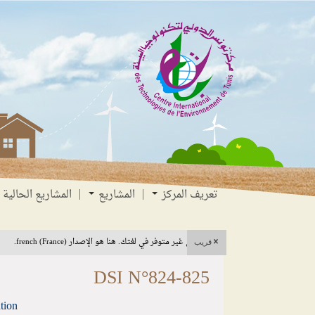
انتقل
انتقال
الانتقال
إلى
إلى
إلى
البحث
القائمة
المحتوى
تعريف المركز
المشاريع
المشاريع الحالية
هذا المحتوى غير متوفر في لغتك. هنا هو الإصدار french (France).
قريب
DSI N°824-825