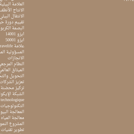
العلامة البيئي
الانتاج الأنظف
الانتقال البيئي
تقييم دورة حيا
البصمة الكربون
ايزو 14001
ايزو 50001
علامة Travelife
المسؤولية الم
الانجازات
النظام المرجع
الميثاق العالم
التحويل والتج
تعزيز الشركات 
تركيز محضنة 
الشبكة الإيكو
e technologique
التكنولوجيات 
المعالجة البيو
معالجة المياه ا
المشروع النمو
تطوير تقنيات ا