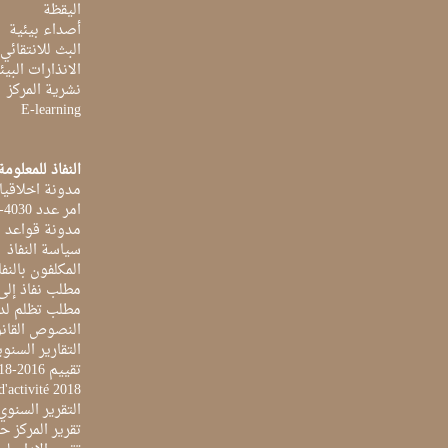
اليقظة
أصداء بيئية
البث للانتقائي
الانذارات البيئ
نشرية المركز
E-learning
النفاذ للمعلومة
مدونة اخلاقيا
امر عدد 4030-2014 بتاريخ 03 اكتوبر 2014
مدونة قواعد ا
سياسة النفاذ
المكلفون بالنفا
مطلب نفاذ إلى
مطلب تظلم لد
النصوص القانو
التقارير السنو
تقييم 2016-2018
d'activité 2018
التقرير السنوي 017
تقرير المركز حول 