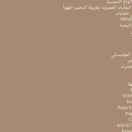
ألواح الشمسية
لنفايات العضوية بطريقة التخمير المهوأ
 للنفايات
PROJ
راتيجية
 المؤسساتي
ضر
لخضراء
ية
Pr
Projet 
Proj
Proje