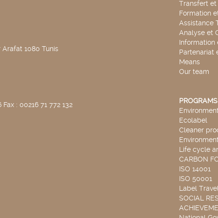
Transfert e
Formation e
Assistance 
Analyse et 
Information
 Arafat 1080 Tunis
Partenariat 
Means
Our team
PROGRAMS
 Fax : 00216 71 772 132
Environmenta
Ecolabel
Cleaner pro
Environmenta
Life cycle a
CARBON F
ISO 14001
ISO 50001
Label Travel
SOCIAL RES
ACHIEVEM
National G