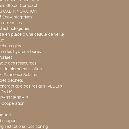
ons Global Compact
ICAL INNOVATION
f Eco-enterprises
'entreprises
otechnologiques
se en place d’une cellule de veille
ue
echnologies
ion des hydrocarbures
rurales
able des ressources
s de biométhanisation
es Panneaux Solaires
 des déchets
 énergétique des résidus (VEDER)
NOV'US
 PARTNERSHIP
l Cooperation
upport
d support
g institutional positioning