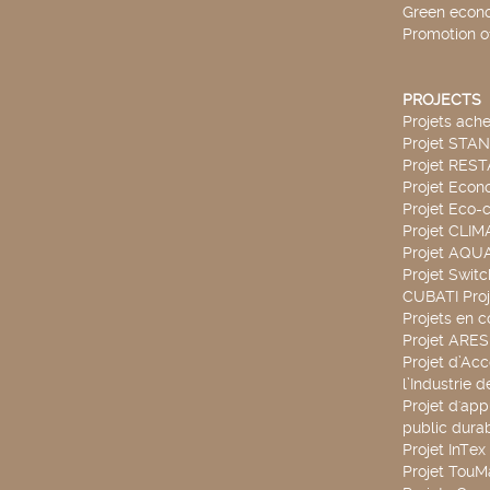
Green econ
Promotion o
PROJECTS
Projets ach
Projet STA
Projet RES
Projet Econ
Projet Eco-c
Projet CLIM
Projet AQ
Projet Swit
CUBATI Proj
Projets en c
Projet ARE
Projet d’Ac
l’Industrie 
Projet d'app
public durab
Projet InTex
Projet TouM