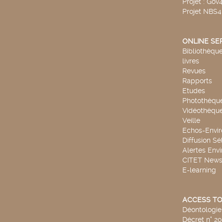
Projet : Go
Projet NBS
ONLINE SE
Bibliothèque
livres
Revues
Rapports
Etudes
Photothèqu
Vidéothèqu
Veille
Echos-Envi
Diffusion Sé
Alertes Env
CITET New
E-learning
ACCESS TO
Déontologie 
Décret n° 2