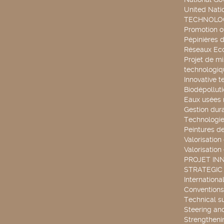
United Nati
TECHNOLOG
Promotion o
Pépinières d
Réseaux Ec
Projet de mi
technologiq
Innovative t
Biodépollut
Eaux usées 
Gestion dur
Technologie
Peintures d
Valorisation
Valorisation
PROJET IN
STRATEGIC
Internationa
Conventions
Technical s
Steering an
Strengthenin