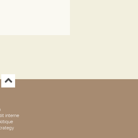
n
it interne
litique
trategy