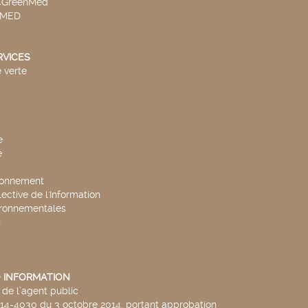
v4GreenMed
4MED
RVICES
 verte
e
e
ronnement
lective de l'Information
ironnementales
s
 INFORMATION
de l’agent public
014-4030 du 3 octobre 2014, portant approbation