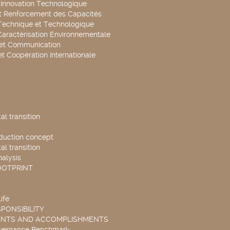
t Innovation Technologique
t Renforcement des Capacités
Technique et Technologique
Caractérisation Environnementale
 et Communication
et Coopération Internationale
l transition
duction concept
l transition
nalysis
OOTPRINT
ife
PONSIBILITY
ENTS AND ACCOMPLISHMENTS
overnance Benchmark