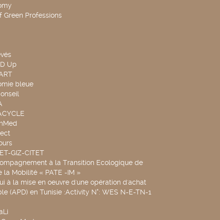
omy
f Green Professions
evés
ND Up
TART
omie bleue
onseil
A
UACYCLE
chMed
ect
ours
SET-GIZ-CITET
compagnement à la Transition Ecologique de
de la Mobilité « PATE -IM »
ui à la mise en oeuvre d'une opération d'achat
le (APD) en Tunisie :Activity N°: WES N-E-TN-1
aLi