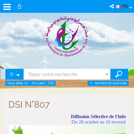
FR
Vous êtes ici :
Accueil
/
DSI
recherche avancée
DSI N°807