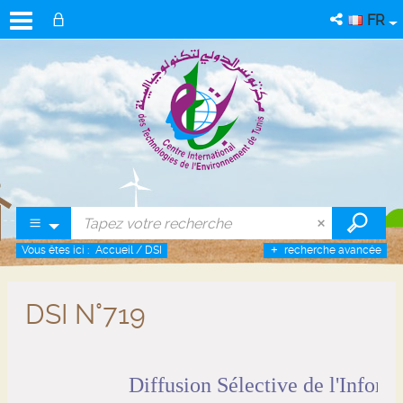
FR
Vous êtes ici :
Accueil
/
DSI
recherche avancée
DSI N°719