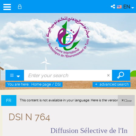
EN
You are here:
Home page
/
DSI
advanced search
FR
This content is not available in your language. Here is the version in french
Close
(France).
DSI N 764