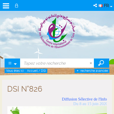
FR
Vous êtes ici :
Accueil
/
DSI
recherche avancée
DSI N°826