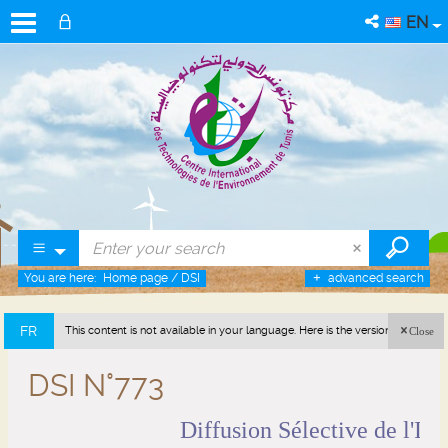
EN
You are here:
Home page
/
DSI
advanced search
FR
This content is not available in your language. Here is the version in french
Close
(France).
DSI N°773