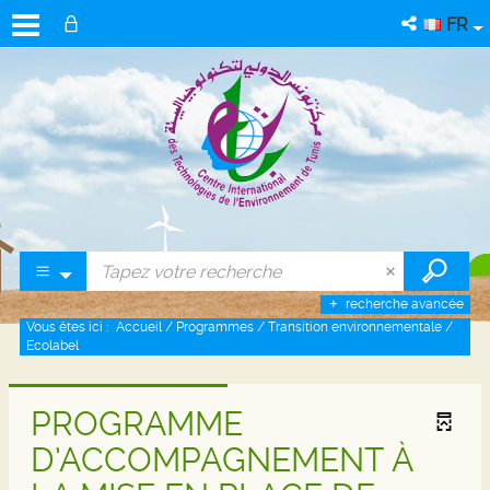
FR
recherche avancée
Vous êtes ici :
Accueil
/
Programmes
/
Transition environnementale
/
Ecolabel
PROGRAMME
D’ACCOMPAGNEMENT À