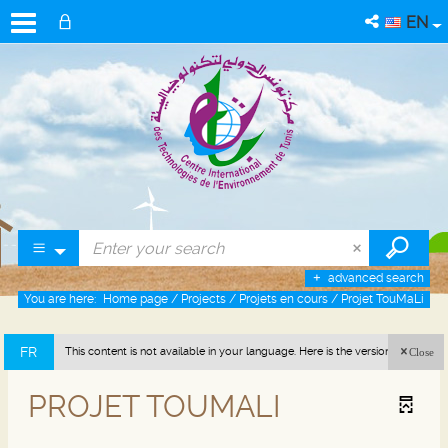
EN
advanced search
You are here:
Home page
/
Projects
/
Projets en cours
/
Projet TouMaLi
FR
This content is not available in your language. Here is the version in french
Close
(France).
PROJET TOUMALI