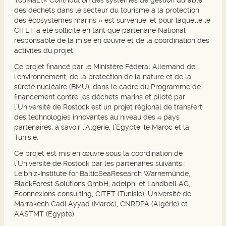
TouMaLi,« Contribution des systèmes de gestion durable
des déchets dans le secteur du tourisme à la protection
des écosystèmes marins » est survenue, et pour laquelle le
CITET a été sollicité en tant que partenaire National
responsable de la mise en œuvre et de la coordination des
activités du projet.
Ce projet financé par le Ministère Fédéral Allemand de
l'environnement, de la protection de la nature et de la
sûreté nucléaire (BMU), dans le cadre du Programme de
financement contre les déchets marins et piloté par
l’Université de Rostock est un projet régional de transfert
des technologies innovantes au niveau des 4 pays
partenaires, à savoir l’Algérie, l’Egypte, le Maroc et la
Tunisie.
Ce projet est mis en œuvre sous la coordination de
l’Université de Rostock par les partenaires suivants :
Leibniz-Institute for BalticSeaResearch Warnemünde,
BlackForest Solutions GmbH, adelphi et Landbell AG,
Econnexions consulting, CITET (Tunisie), Université de
Marrakech Cadi Ayyad (Maroc), CNRDPA (Algérie) et
AASTMT (Egypte).