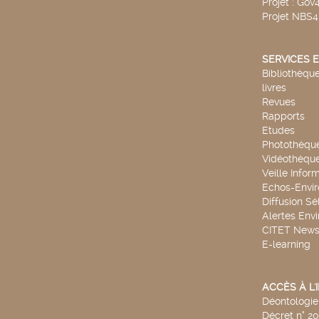
Projet : Go
Projet NBS
SERVICES E
Bibliothèque
livres
Revues
Rapports
Etudes
Photothèqu
Vidéothèqu
Veille Infor
Echos-Envi
Diffusion Sé
Alertes Env
CITET New
E-learning
ACCÈS À L
Déontologie 
Décret n° 2