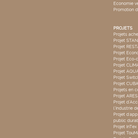
Economie ve
Promotion d
PROJETS
Projets ach
Projet STA
Projet RES
Projet Econ
Projet Eco-c
Projet CLIM
Projet AQ
Projet Swit
Projet CUBA
Projets en c
Projet ARE
Projet d’Ac
l’Industrie 
Projet d'app
public durab
Projet InTex
Projet TouM