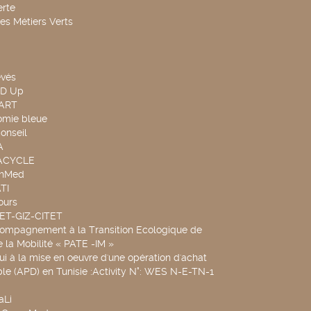
rte
es Métiers Verts
evés
ND Up
TART
omie bleue
onseil
A
UACYCLE
chMed
TI
ours
SET-GIZ-CITET
compagnement à la Transition Ecologique de
de la Mobilité « PATE -IM »
ui à la mise en oeuvre d'une opération d'achat
le (APD) en Tunisie :Activity N°: WES N-E-TN-1
aLi