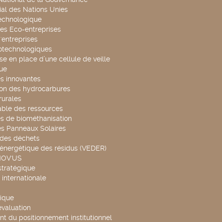
al des Nations Unies
technologique
es Eco-entreprises
'entreprises
otechnologiques
se en place d’une cellule de veille
ue
s innovantes
ion des hydrocarbures
rurales
able des ressources
s de biométhanisation
es Panneaux Solaires
 des déchets
 énergétique des résidus (VEDER)
NOV'US
stratégique
internationale
ique
évaluation
t du positionnement institutionnel