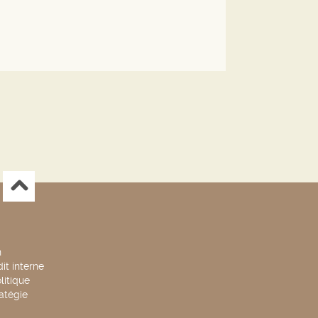
n
it interne
litique
ratégie