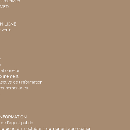
v4GreenMed
4MED
N LIGNE
 verte
e
e
mationnelle
ronnement
lective de l'Information
ironnementales
s
'INFORMATION
de l’agent public
014-4030 du 3 octobre 2014, portant approbation