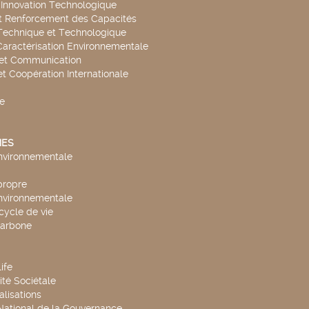
t Innovation Technologique
t Renforcement des Capacités
Technique et Technologique
Caractérisation Environnementale
 et Communication
et Coopération Internationale
e
ES
environnementale
propre
environnementale
cycle de vie
carbone
ife
té Sociétale
alisations
 National de la Gouvernance