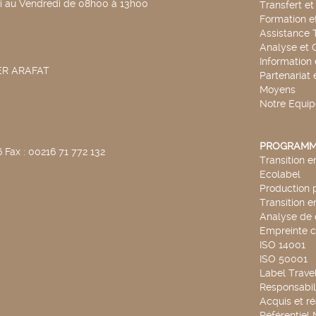
di au Vendredi de 08h00 à 13h00
Transfert e
Formation e
Assistance 
Analyse et 
Information
SER ARAFAT
Partenariat 
Moyens
Notre Equip
PROGRAMM
 Fax : 00216 71 772 132
Transition 
Ecolabel
Production 
Transition 
Analyse de 
Empreinte 
ISO 14001
ISO 50001
Label Travel
Responsabili
Acquis et ré
Référentiel