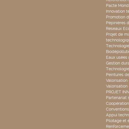
Pacte Mondi
Innovation 
Promotion d
Pépinières d
Réseaux Ec
Projet de mi
technologiq
Technologie
Biodépollut
Eaux usées 
Gestion dur
Technologie
Peintures d
Valorisation
Valorisation
PROJET IN
Partenariat 
Coopération 
Conventions
Appui techn
Pilotage et 
Renforcemen