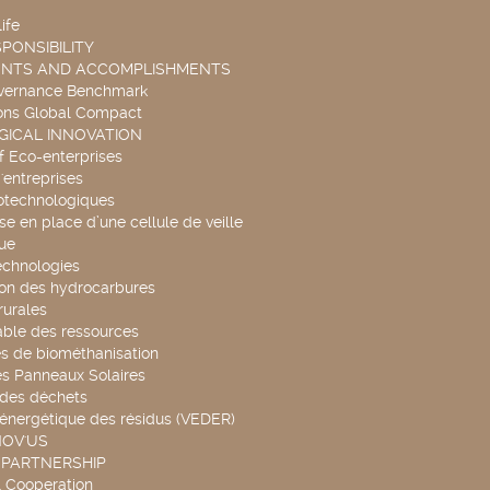
ife
PONSIBILITY
ENTS AND ACCOMPLISHMENTS
overnance Benchmark
ons Global Compact
ICAL INNOVATION
f Eco-enterprises
'entreprises
otechnologiques
se en place d’une cellule de veille
ue
echnologies
ion des hydrocarbures
rurales
able des ressources
s de biométhanisation
es Panneaux Solaires
 des déchets
 énergétique des résidus (VEDER)
NOV'US
 PARTNERSHIP
l Cooperation