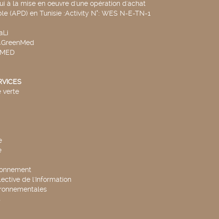
ui à la mise en oeuvre d'une opération d'achat
le (APD) en Tunisie :Activity N°: WES N-E-TN-1
aLi
v4GreenMed
4MED
RVICES
 verte
e
e
ronnement
lective de l'Information
ironnementales
s