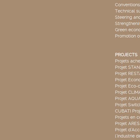
Conventions
Technical s
Steering an
Strengthenin
Green econ
Promotion o
PROJECTS
Projets ach
Projet STA
Projet RES
Projet Econ
Projet Eco-c
Projet CLIM
Projet AQ
Projet Swit
CUBATI Proj
Projets en c
Projet ARE
Projet d’Ac
l’Industrie 