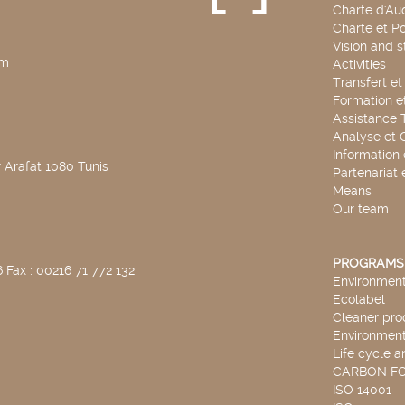
Charte d'Aud
Charte et Po
Vision and s
pm
Activities
Transfert e
Formation e
Assistance 
Analyse et 
Information
 Arafat 1080 Tunis
Partenariat 
Means
Our team
PROGRAMS
 Fax : 00216 71 772 132
Environmenta
Ecolabel
Cleaner pro
Environmenta
Life cycle a
CARBON F
ISO 14001