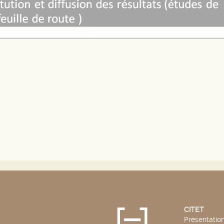
CITET
Présentatio