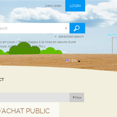
LOGIN
Liens utiles
advanced search
ts en cours
/
Projet d'appui à la mise en oeuvre d'une
nisie :Activity N°: WES N-E-TN-1
EN
CT
Close
D’ACHAT PUBLIC