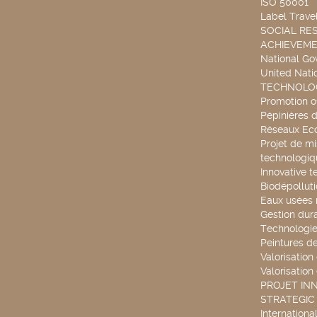
ISO 50001
Label Travel
SOCIAL RES
ACHIEVEM
National G
United Nati
TECHNOLOG
Promotion o
Pépinières d
Réseaux Ec
Projet de mi
technologiq
Innovative t
Biodépollut
Eaux usées 
Gestion dur
Technologie
Peintures d
Valorisation
Valorisation
PROJET IN
STRATEGIC
Internationa