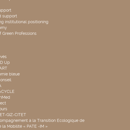
upport
d support
g institutional positioning
omy
f Green Professions
evés
ND Up
TART
omie bleue
onseil
A
UACYCLE
chMed
ect
ours
SET-GIZ-CITET
compagnement à la Transition Ecologique de
de la Mobilité « PATE -IM »