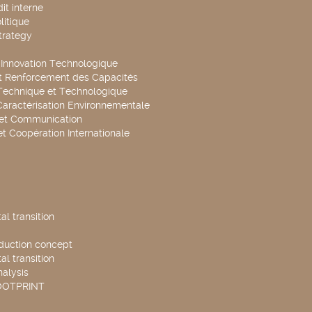
it interne
litique
trategy
t Innovation Technologique
t Renforcement des Capacités
Technique et Technologique
Caractérisation Environnementale
 et Communication
et Coopération Internationale
l transition
duction concept
l transition
nalysis
OOTPRINT