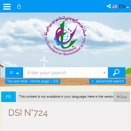
EN
You are here:
Home page
/
DSI
advanced search
FR
This content is not available in your language. Here is the version in french
Close
(France).
DSI N°724