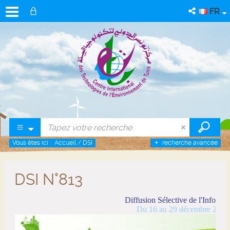
FR
Vous êtes ici :
Accueil
/
DSI
recherche avancée
DSI N°813