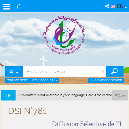
EN
You are here:
Home page
/
DSI
advanced search
FR
This content is not available in your language. Here is the version in french
Close
(France).
DSI N°781