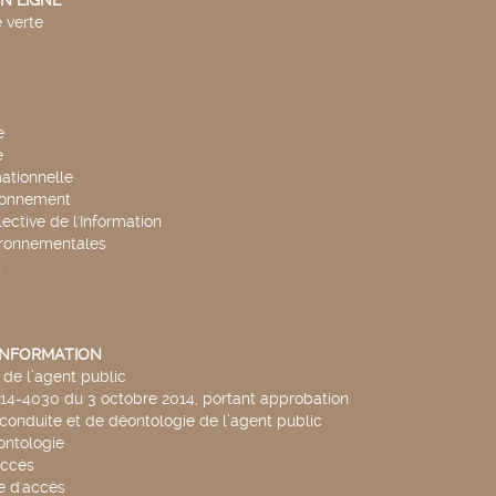
N LIGNE
 verte
e
e
mationnelle
ronnement
lective de l'Information
ironnementales
s
'INFORMATION
de l’agent public
014-4030 du 3 octobre 2014, portant approbation
conduite et de déontologie de l’agent public
ntologie
accès
 d'accès