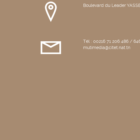
Boulevard du Leader YAS
Tél : 00216 71 206 486 / 646
mutimedia@citet.nat.tn