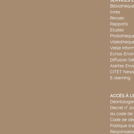
SERVICES E
Bibliothèque
livres
Revues
Rapports
Etudes
Photothèqu
Vidéothèqu
Veille Infor
Echos-Envi
Diffusion Sé
Alertes Env
CITET New
E-learning
ACCÈS À L
Déontologie 
Décret n° 2
du code de 
Code de déo
Politique d'
Responsable