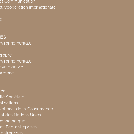
 et Communication
et Coopération Internationale
e
ES
environnementale
propre
environnementale
cycle de vie
carbone
ife
té Sociétale
alisations
 National de la Gouvernance
al des Nations Unies
technologique
es Eco-entreprises
'entreprises