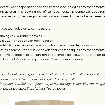
rocessus de coopération et de transfert des technologies environnemental
unisie et dans la région arabo-africaine et méditerranéenne. Dans ce cadr
Environnement, avec des partenariats stratégiques dans le cadre de résea
 des technologies, le centre assure :
echnologies environnementales ;
ns les domaines des éco-technologies ;
ientifique et des inventions pour aboutir à la phase de production ;
iels et les chercheurs en vue de développer des techniques environnemental
éveloppement et de Transfert des technologies à travers des projets pi
ublics et privés et aux exigences du développement durable.
 des déchets
organiques,
biométhanisation,
Production d’énergie éolienne
issement rural, Traitement biologique des margines) ;
lorisation des déchets organiques par compostage, valorisation des margin
x technologiques, Transfert des Technologies)