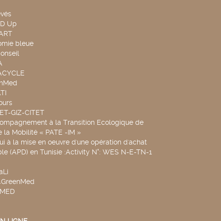
evés
ND Up
TART
omie bleue
onseil
A
UACYCLE
chMed
TI
ours
SET-GIZ-CITET
compagnement à la Transition Ecologique de
de la Mobilité « PATE -IM »
ui à la mise en oeuvre d'une opération d'achat
le (APD) en Tunisie :Activity N°: WES N-E-TN-1
aLi
v4GreenMed
4MED