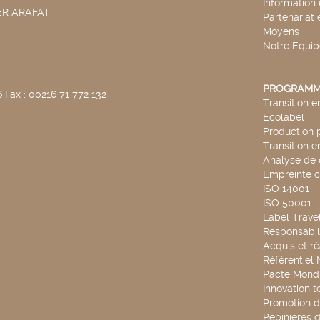
Information
SER ARAFAT
Partenariat 
Moyens
Notre Equip
PROGRAMM
 Fax : 00216 71 772 132
Transition 
Ecolabel
Production 
Transition 
Analyse de 
Empreinte 
ISO 14001
ISO 50001
Label Travel
Responsabili
Acquis et ré
Référentiel
Pacte Mondi
Innovation 
Promotion d
Pépinières d