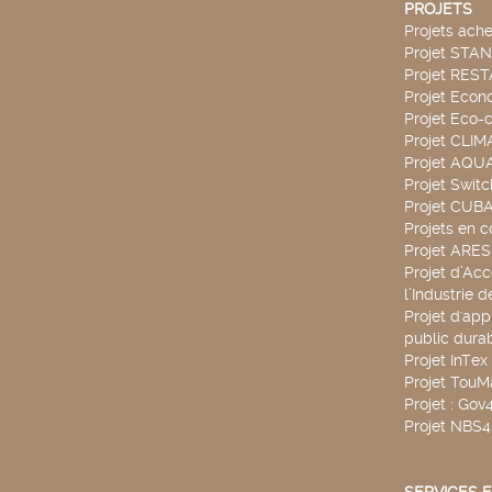
PROJETS
Projets ach
Projet STA
Projet RES
Projet Econ
Projet Eco-c
Projet CLIM
Projet AQ
Projet Swit
Projet CUBA
Projets en c
Projet ARE
Projet d’Ac
l’Industrie 
Projet d'app
public durab
Projet InTex
Projet TouM
Projet : Go
Projet NBS