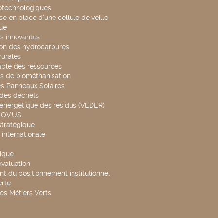
otechnologiques
se en place d’une cellule de veille
ue
s innovantes
ion des hydrocarbures
rurales
able des ressources
s de biométhanisation
es Panneaux Solaires
 des déchets
 énergétique des résidus (VEDER)
NOV'US
stratégique
internationale
ique
évaluation
t du positionnement institutionnel
rte
es Métiers Verts