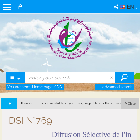
EN
You are here:
Home page
/
DSI
advanced search
FR
This content is not available in your language. Here is the version in french
Close
(France).
DSI N°769