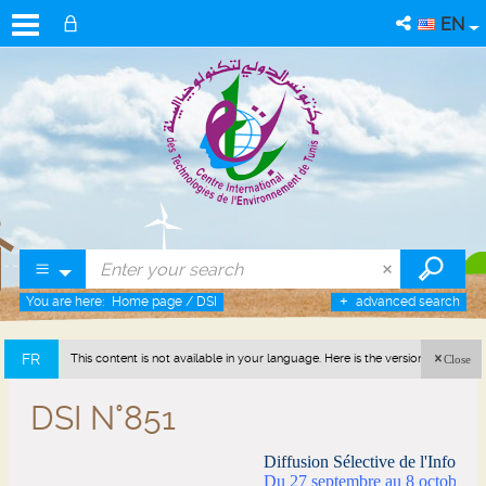
EN
You are here:
Home page
/
DSI
advanced search
FR
This content is not available in your language. Here is the version in french
Close
(France).
DSI N°851