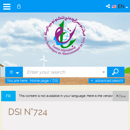
EN
You are here:
Home page
/
DSI
advanced search
FR
This content is not available in your language. Here is the version in french
Close
(France).
DSI N°724