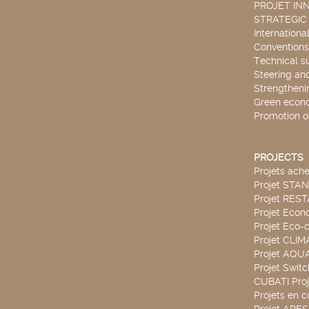
PROJET IN
STRATEGIC
Internationa
Conventions
Technical s
Steering an
Strengthenin
Green econ
Promotion o
PROJECTS
Projets ach
Projet STA
Projet RES
Projet Econ
Projet Eco-c
Projet CLIM
Projet AQ
Projet Swit
CUBATI Proj
Projets en c