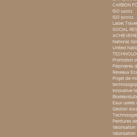
CARBON F
ISO 14001
ISO 50001
Label Travel
SOCIAL RES
ACHIEVEM
National G
United Nati
TECHNOLOG
Promotion o
Pépinières d
Réseaux Ec
Projet de mi
technologiq
Innovative t
Biodépollut
Eaux usées 
Gestion dur
Technologie
Peintures d
Valorisation
Valorisation