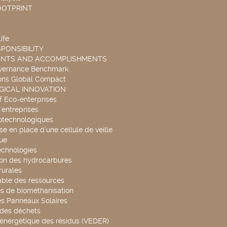
OOTPRINT
ife
PONSIBILITY
ENTS AND ACCOMPLISHMENTS
overnance Benchmark
ons Global Compact
ICAL INNOVATION
f Eco-enterprises
'entreprises
otechnologiques
se en place d’une cellule de veille
ue
echnologies
ion des hydrocarbures
rurales
able des ressources
s de biométhanisation
es Panneaux Solaires
 des déchets
 énergétique des résidus (VEDER)