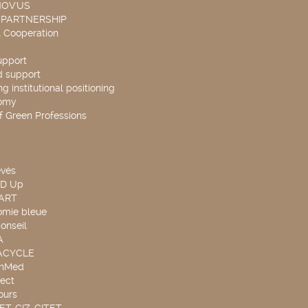
NOV'US
 PARTNERSHIP
l Cooperation
upport
d support
g institutional positioning
omy
f Green Professions
evés
ND Up
TART
omie bleue
onseil
A
UACYCLE
chMed
ect
ours