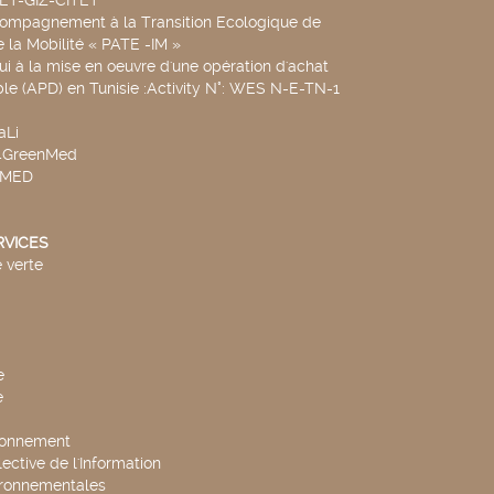
SET-GIZ-CITET
compagnement à la Transition Ecologique de
de la Mobilité « PATE -IM »
ui à la mise en oeuvre d'une opération d'achat
le (APD) en Tunisie :Activity N°: WES N-E-TN-1
aLi
v4GreenMed
4MED
RVICES
 verte
e
e
ronnement
lective de l'Information
ironnementales