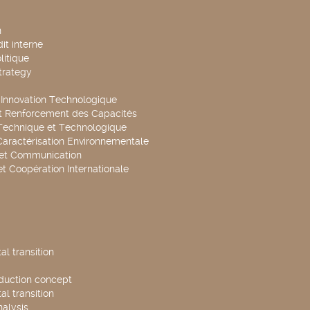
n
it interne
litique
trategy
t Innovation Technologique
t Renforcement des Capacités
Technique et Technologique
Caractérisation Environnementale
 et Communication
et Coopération Internationale
l transition
duction concept
l transition
nalysis