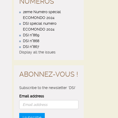
NUMÉROS
2eme Numéro spécial
ECOMONDO 2024
DSI spécial numéro
ECOMONDO 2024
DSI n°869
DSI n°868
DSI n°867
Display all the issues
ABONNEZ-VOUS !
Subscribe to the newsletter "DSI"
Email address
I subscribe