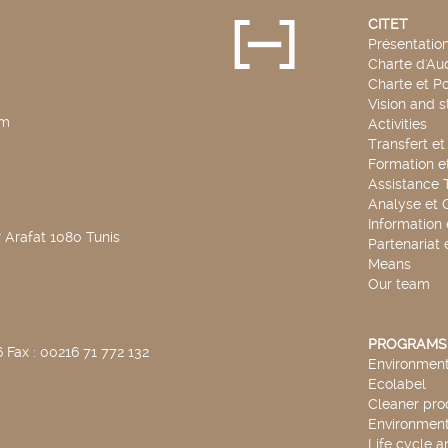
CITET
Présentatio
Charte d'Aud
Charte et Po
Vision and s
pm
Activities
Transfert e
Formation e
Assistance 
Analyse et 
Information
 Arafat 1080 Tunis
Partenariat 
Means
Our team
PROGRAMS
 Fax : 00216 71 772 132
Environmenta
Ecolabel
Cleaner pro
Environmenta
Life cycle a