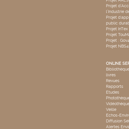
Projet ARE
Projet d’Ac
l’Industrie 
Projet d'app
public durab
Projet InTex
Projet TouM
Projet : Go
Projet NBS
ONLINE SE
Bibliothèque
livres
Revues
Rapports
Etudes
Photothèqu
Vidéothèqu
Veille
Echos-Envi
Diffusion Sé
Alertes Env