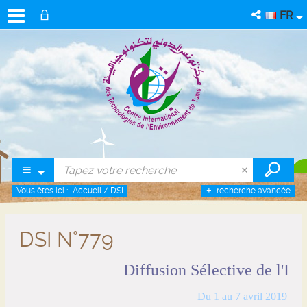
FR
Vous êtes ici :
Accueil
/
DSI
recherche avancée
DSI N°779