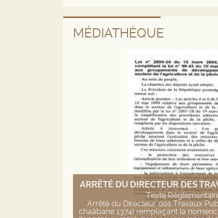
MÉDIATHÈQUE
ARRÊTÉ DU DIRECTEUR DES TRAV
Texte Règlementaire
Arrêté du Directeur des Travaux Publi
chaâbane 1374) remplaçant la nomencl