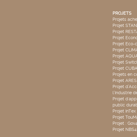
PROJETS
Projets ach
Projet STA
Projet RES
Projet Econ
Projet Eco-c
Projet CLIM
Projet AQ
Projet Swit
Projet CUBA
Projets en c
Projet ARE
Projet d’Ac
l’Industrie 
Projet d'app
public durab
Projet InTex
Projet TouM
Projet : Go
Projet NBS