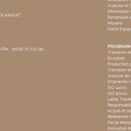
Analyse et 
Information
SER ARAFAT
Partenariat 
Moyens
Notre Equip
PROGRAMM
 Fax : 00216 71 772 132
Transition 
Ecolabel
Production 
Transition 
Analyse de 
Empreinte 
ISO 14001
ISO 50001
Label Travel
Responsabili
Acquis et ré
Référentiel
Pacte Mondi
Innovation 