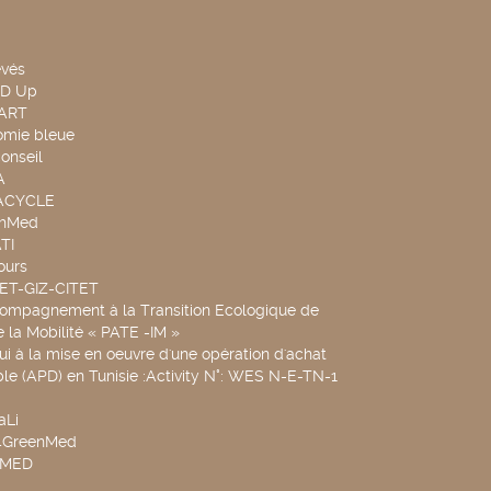
evés
ND Up
TART
omie bleue
onseil
A
UACYCLE
chMed
TI
ours
SET-GIZ-CITET
compagnement à la Transition Ecologique de
de la Mobilité « PATE -IM »
ui à la mise en oeuvre d'une opération d'achat
le (APD) en Tunisie :Activity N°: WES N-E-TN-1
aLi
v4GreenMed
4MED