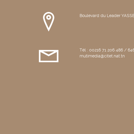
Boulevard du Leader YAS
Tél : 00216 71 206 486 / 646
mutimedia@citet.nat.tn