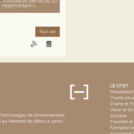
 annexée au décret du 27
 réglementant c...
Tout voir
LE CITET
Présentatio
Charte d'Aud
Charte et Po
Vision et St
 Technologies de l'Environnement
Activités
di au Vendredi de 08h00 à 13h00
Transfert e
Formation e
Assistance 