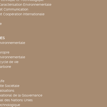
Caractérisation Environnementale
 et Communication
et Coopération Internationale
e
ES
environnementale
propre
environnementale
cycle de vie
carbone
ife
té Sociétale
alisations
 National de la Gouvernance
al des Nations Unies
technologique