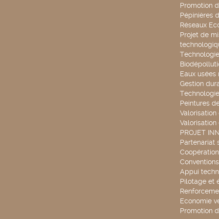
Promotion d
Pépinières d
Réseaux Ec
Projet de mi
technologiq
Technologie
Biodépollut
Eaux usées 
Gestion dur
Technologie
Peintures d
Valorisation
Valorisation
PROJET IN
Partenariat 
Coopération 
Conventions
Appui techn
Pilotage et 
Renforcemen
Economie ve
Promotion d