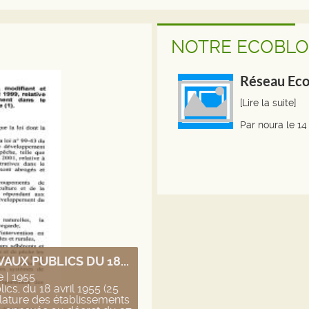
NOTRE ECOBLO
Réseau Eco
[Lire la suite]
Par
noura
le
14
AUX PUBLICS DU 18...
 | 1955
cs, du 18 avril 1955 (25
ature des établissements