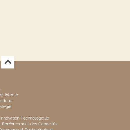
n
it interne
litique
ratégie
t Innovation Technologique
t Renforcement des Capacités
Technique et Technologique