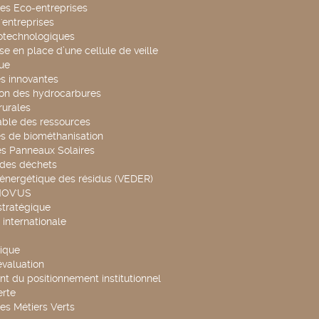
es Eco-entreprises
'entreprises
otechnologiques
se en place d’une cellule de veille
ue
s innovantes
ion des hydrocarbures
rurales
able des ressources
s de biométhanisation
es Panneaux Solaires
 des déchets
 énergétique des résidus (VEDER)
NOV'US
stratégique
internationale
ique
évaluation
t du positionnement institutionnel
rte
es Métiers Verts