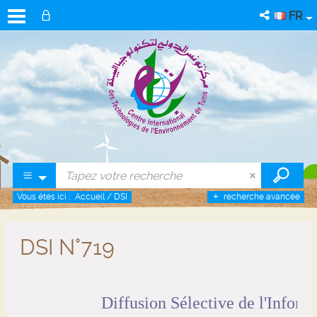
FR
Vous êtes ici :
Accueil
/
DSI
recherche avancée
DSI N°719