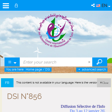
EN
You are here:
Home page
/
DSI
advanced search
FR
This content is not available in your language. Here is the version in french
Close
(France).
DSI N°856