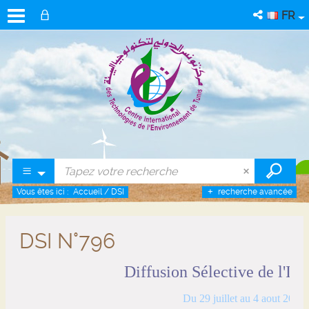
FR
Vous êtes ici :
Accueil
/
DSI
recherche avancée
DSI N°796