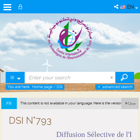
EN
You are here:
Home page
/
DSI
advanced search
FR
This content is not available in your language. Here is the version in french
Close
(France).
DSI N°793