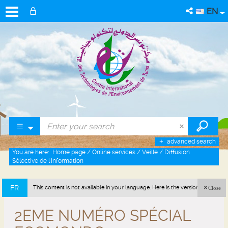
EN
advanced search
You are here:
Home page
/
Online services
/
Veille
/
Diffusion
Sélective de l'Information
FR
This content is not available in your language. Here is the version in french
Close
(France).
2EME NUMÉRO SPÉCIAL