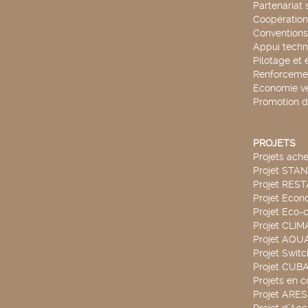
Partenariat 
Coopération 
Conventions
Appui techn
Pilotage et 
Renforcemen
Economie ve
Promotion d
PROJETS
Projets ach
Projet STA
Projet RES
Projet Econ
Projet Eco-c
Projet CLIM
Projet AQ
Projet Swit
Projet CUBA
Projets en c
Projet ARE
Projet d’Ac