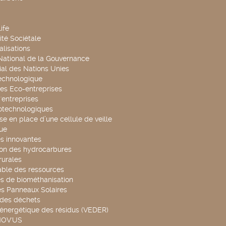
ife
té Sociétale
alisations
 National de la Gouvernance
al des Nations Unies
technologique
es Eco-entreprises
'entreprises
otechnologiques
se en place d’une cellule de veille
ue
s innovantes
ion des hydrocarbures
rurales
able des ressources
s de biométhanisation
es Panneaux Solaires
 des déchets
 énergétique des résidus (VEDER)
NOV'US