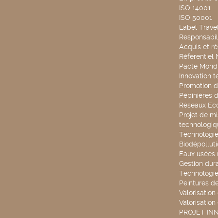
ISO 14001
ISO 50001
Label Travel
Responsabili
Acquis et ré
Référentiel
Pacte Mondi
Innovation 
Promotion d
Pépinières d
Réseaux Ec
Projet de mi
technologiq
Technologie
Biodépollut
Eaux usées 
Gestion dur
Technologie
Peintures d
Valorisation
Valorisation
PROJET IN