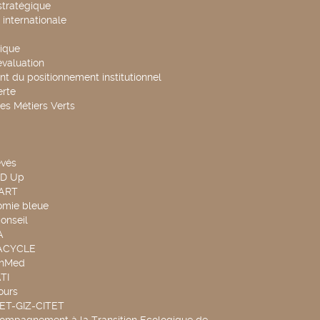
stratégique
internationale
ique
évaluation
t du positionnement institutionnel
rte
es Métiers Verts
evés
ND Up
TART
omie bleue
onseil
A
UACYCLE
chMed
TI
ours
SET-GIZ-CITET
compagnement à la Transition Ecologique de