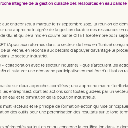
proche intégrée de la gestion durable des ressources en eau dans le s
nce aux entreprises, a marqué le 17 septembre 2021, la réunion de dém
 une approche intégrée de la gestion durable des ressources en eau
nde GIZ et qui sera mis en œuvre par le CITET (septembre 2021-sept
T (Appui aux réformes dans le secteur de l’eau en Tunisie) conçu a
et de la Pêche, en réponse aux besoins d’appuyer davantage le proc
ans le secteur industriel.
 collaboration avec le secteur industriel » que s’articulent les act
 afin d’instaurer une démarche participative en matière d’utilisation 
t basée sur deux approches corrélées ; une approche macro (territori
is les entreprises), dont les actions sont toutes guidées par un vecteu
n eau et la diminution de la pollution industrielle.
 multi-acteurs et le principe de formation-action qui vise principa
ation des outils pour une pérennisation des résultats sur le long te
 expérimentés surtout en ce qui concerne la certification dans le do