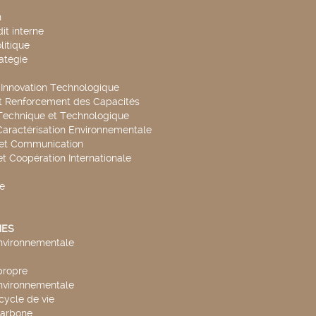
n
it interne
litique
ratégie
t Innovation Technologique
t Renforcement des Capacités
Technique et Technologique
Caractérisation Environnementale
 et Communication
et Coopération Internationale
e
ES
environnementale
propre
environnementale
cycle de vie
carbone