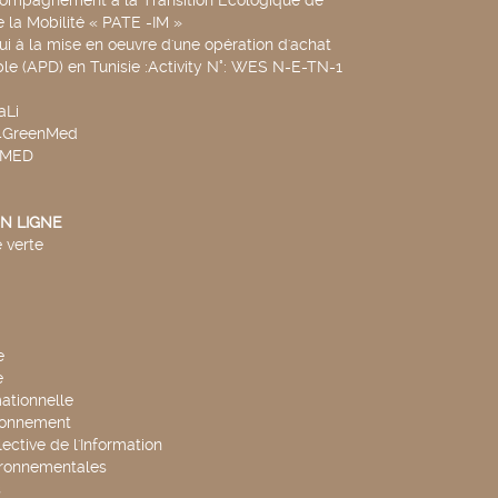
de la Mobilité « PATE -IM »
ui à la mise en oeuvre d'une opération d'achat
le (APD) en Tunisie :Activity N°: WES N-E-TN-1
aLi
v4GreenMed
4MED
N LIGNE
 verte
e
e
mationnelle
ronnement
lective de l'Information
ironnementales
s