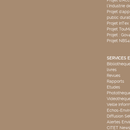
l’Industrie 
Projet d'app
public durab
Projet InTex
Projet TouM
Projet : Go
Projet NBS
SERVICES E
Bibliothèque
livres
Revues
Rapports
Etudes
Photothèqu
Vidéothèqu
Veille Infor
Echos-Envi
Diffusion Sé
Alertes Env
CITET New