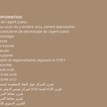
'INFORMATION
de l’agent public
014-4030 du 3 octobre 2014, portant approbation
conduite et de déontologie de l’agent public
ntologie
accès
 d'accès
accès
 plainte
latifs et réglementaires régissant le CITET
ctivités
2016-2018
tivité 2018
tivité 2017
تقرير المركز حول النفاذ للمعلومة لسنتي 2019-20
تقرير الاداء لسنة 2022 لمركز تونس الدولي لتكنولوجيا البيئة
تقرير نشاط المركز 
تقرير نشاط المركز 
التقرير السنوي للأداء 