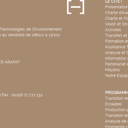
LE CITET
Présentatio
Charte d'Aud
Charte et Po
Vision et St
 Technologies de l'Environnement
Activités
di au Vendredi de 08h00 à 13h00
Transfert e
Formation e
Assistance 
Analyse et 
Information
SER ARAFAT
Partenariat 
Moyens
Notre Equip
PROGRAMM
 Fax : 00216 71 772 132
Transition 
Ecolabel
Production 
Transition 
Analyse de 
Empreinte 