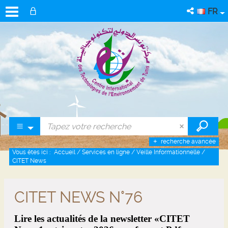
FR
recherche avancée
Vous êtes ici :
Accueil
/
Services en ligne
/
Veille Informationnelle
/
CITET News
CITET NEWS N°76