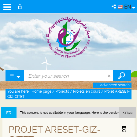
EN
advanced search
You are here:
Home page
/
Projects
/
Projets en cours
/
Projet ARESET-
GIZ-CITET
FR
This content is not available in your language. Here is the version in french
Close
(France).
PROJET ARESET-GIZ-