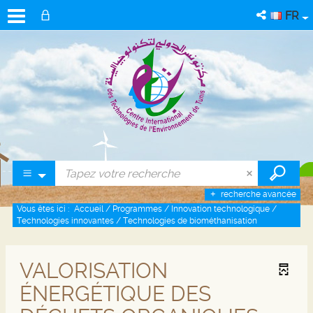
FR
recherche avancée
Vous êtes ici :
Accueil
/
Programmes
/
Innovation technologique
/
Technologies innovantes
/
Technologies de biométhanisation
VALORISATION
ÉNERGÉTIQUE DES