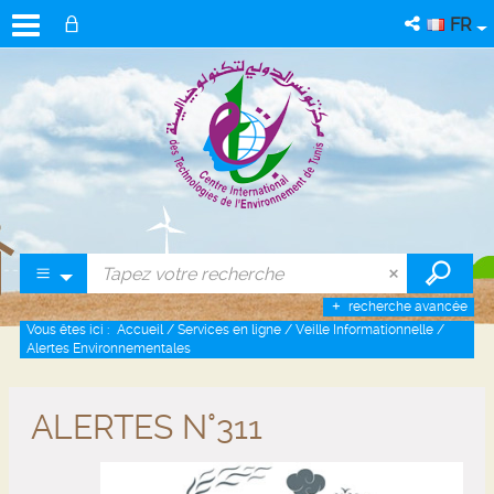
FR
recherche avancée
Vous êtes ici :
Accueil
/
Services en ligne
/
Veille Informationnelle
/
Alertes Environnementales
ALERTES N°311