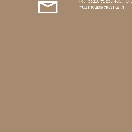
Tél : 00216 71 206 486 / 646
multimedia@citet.nat.tn