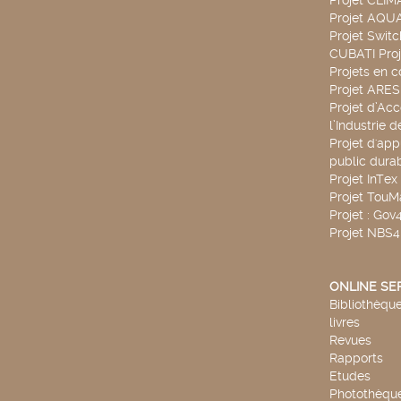
Projet CLIM
Projet AQ
Projet Swit
CUBATI Proj
Projets en c
Projet ARE
Projet d’Ac
l’Industrie 
Projet d'app
public durab
Projet InTex
Projet TouM
Projet : Go
Projet NBS
ONLINE SE
Bibliothèque
livres
Revues
Rapports
Etudes
Photothèqu