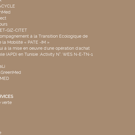
A
UACYCLE
chMed
ect
ours
SET-GIZ-CITET
compagnement à la Transition Ecologique de
de la Mobilité « PATE -IM »
ui à la mise en oeuvre d'une opération d'achat
le (APD) en Tunisie :Activity N°: WES N-E-TN-1
aLi
v4GreenMed
4MED
RVICES
 verte
e