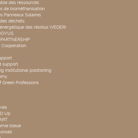
able des ressources
s de biométhanisation
es Panneaux Solaires
 des déchets
 énergétique des résidus (VEDER)
NOV'US
 PARTNERSHIP
l Cooperation
upport
d support
g institutional positioning
omy
f Green Professions
evés
ND Up
TART
omie bleue
onseil