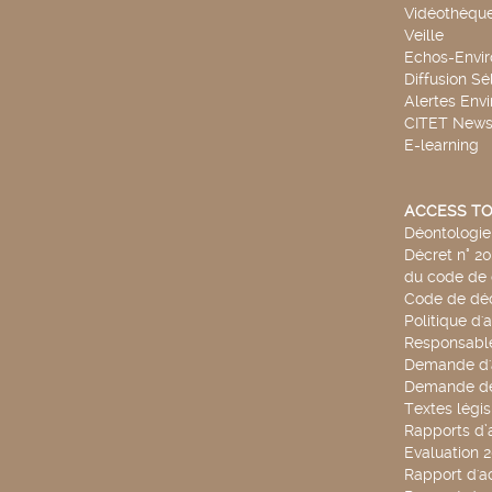
Vidéothèqu
Veille
Echos-Envi
Diffusion Sé
Alertes Env
CITET New
E-learning
ACCESS TO
Déontologie 
Décret n° 2
du code de 
Code de déo
Politique d'
Responsable
Demande d'
Demande de
Textes légis
Rapports d’a
Evaluation 
Rapport d'ac