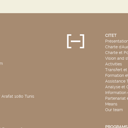
CITET
Présentatio
Charte d'Aud
Charte et Po
Vision and s
pm
Activities
Transfert e
Formation e
Assistance 
Analyse et 
Information
 Arafat 1080 Tunis
Partenariat 
Means
Our team
PROGRAMS