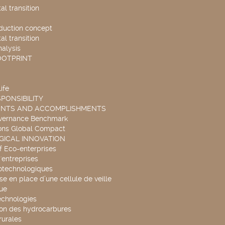
l transition
duction concept
l transition
nalysis
OOTPRINT
ife
PONSIBILITY
ENTS AND ACCOMPLISHMENTS
overnance Benchmark
ons Global Compact
ICAL INNOVATION
f Eco-enterprises
'entreprises
otechnologiques
se en place d’une cellule de veille
ue
echnologies
ion des hydrocarbures
rurales