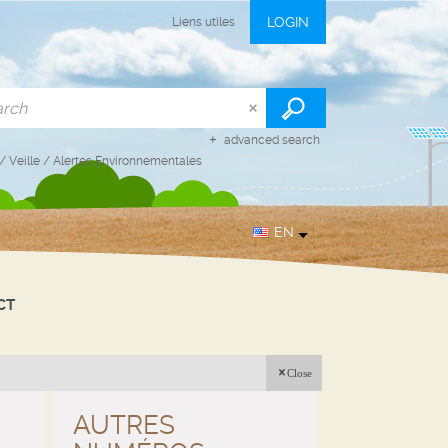
LOGIN
Liens utiles
advanced search
/
Veille
/
Alertes Environnementales
EN
CT
Close
AUTRES