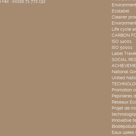
 Fax : 00216 71 772 132
Environmenta
Ecolabel
Cleaner pro
Environmenta
Life cycle a
CARBON F
ISO 14001
ISO 50001
Label Travel
SOCIAL RES
ACHIEVEM
National G
United Nati
TECHNOLOG
Promotion o
Pépinières d
Réseaux Ec
Projet de mi
technologiq
Innovative t
Biodépollut
Eaux usées 