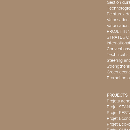
Gestion dur
Technologie
Peintures d
Valorisation
Valorisation
PROJET IN
STRATEGIC
Internationa
Conventions
Technical s
Steering an
Strengthenin
Green econ
Promotion o
PROJECTS
Projets ach
Projet STA
Projet RES
Projet Econ
Projet Eco-c