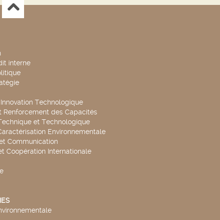
n
it interne
litique
ratégie
t Innovation Technologique
t Renforcement des Capacités
Technique et Technologique
Caractérisation Environnementale
 et Communication
et Coopération Internationale
e
ES
environnementale