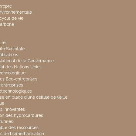
propre
environnementale
cycle de vie
carbone
ife
té Sociétale
alisations
 National de la Gouvernance
al des Nations Unies
technologique
es Eco-entreprises
'entreprises
otechnologiques
se en place d’une cellule de veille
ue
s innovantes
ion des hydrocarbures
rurales
able des ressources
s de biométhanisation