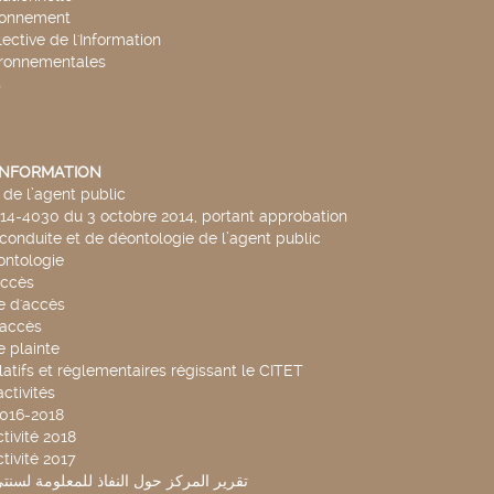
ronnement
lective de l'Information
ironnementales
s
'INFORMATION
de l’agent public
014-4030 du 3 octobre 2014, portant approbation
conduite et de déontologie de l’agent public
ntologie
accès
 d'accès
accès
 plainte
latifs et réglementaires régissant le CITET
ctivités
2016-2018
tivité 2018
tivité 2017
تقرير المركز حول النفاذ للمعلومة لسنتي 2019-20