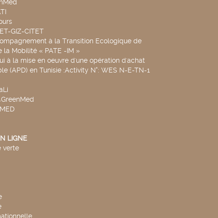
chMed
TI
ours
SET-GIZ-CITET
compagnement à la Transition Ecologique de
de la Mobilité « PATE -IM »
ui à la mise en oeuvre d'une opération d'achat
le (APD) en Tunisie :Activity N°: WES N-E-TN-1
aLi
v4GreenMed
4MED
N LIGNE
 verte
e
e
mationnelle