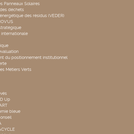
es Panneaux Solaires
 des déchets
 énergétique des résidus (VEDER)
NOV'US
stratégique
internationale
ique
évaluation
t du positionnement institutionnel
rte
es Métiers Verts
evés
ND Up
TART
omie bleue
onseil
A
UACYCLE