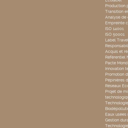
Ecolabel
Production 
Transition 
Analyse de 
Empreinte 
ISO 14001
ISO 50001
Label Travel
Responsabili
Acquis et ré
Référentiel
Pacte Mondi
Innovation 
Promotion d
Pépinières d
Réseaux Ec
Projet de mi
technologiq
Technologie
Biodépollut
Eaux usées 
Gestion dur
Technologie