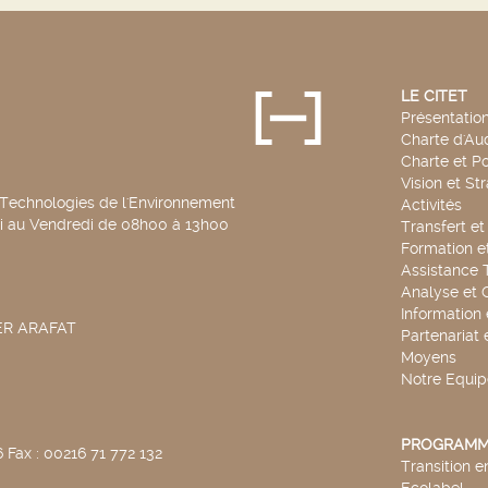
LE CITET
Présentatio
Charte d'Aud
Charte et Po
Vision et St
 Technologies de l'Environnement
Activités
di au Vendredi de 08h00 à 13h00
Transfert e
Formation e
Assistance 
Analyse et 
Information
SER ARAFAT
Partenariat 
Moyens
Notre Equip
PROGRAMM
 Fax : 00216 71 772 132
Transition 