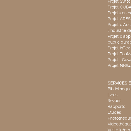
Projet Swit
Projet CUBA
Projets en c
Projet ARE
Projet d’Ac
l’Industrie 
Projet d'app
public durab
Projet InTex
Projet TouM
Projet : Go
Projet NBS
SERVICES E
Bibliothèque
livres
Revues
Rapports
Etudes
Photothèqu
Vidéothèqu
Veille Infor