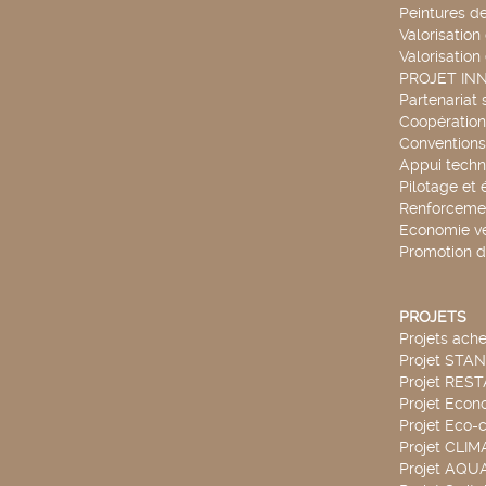
Peintures d
Valorisation
Valorisation
PROJET IN
Partenariat 
Coopération 
Conventions
Appui techn
Pilotage et 
Renforcemen
Economie ve
Promotion d
PROJETS
Projets ach
Projet STA
Projet RES
Projet Econ
Projet Eco-c
Projet CLIM
Projet AQ