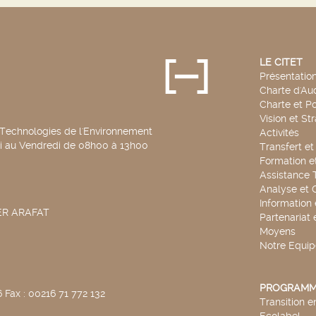
LE CITET
Présentatio
Charte d'Aud
Charte et Po
Vision et St
 Technologies de l'Environnement
Activités
di au Vendredi de 08h00 à 13h00
Transfert e
Formation e
Assistance 
Analyse et 
Information
SER ARAFAT
Partenariat 
Moyens
Notre Equip
PROGRAMM
 Fax : 00216 71 772 132
Transition 