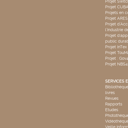
Projet Swit
Projet CUBA
Projets en c
Projet ARE
Projet d’Ac
l’Industrie 
Projet d'app
public durab
Projet InTex
Projet TouM
Projet : Go
Projet NBS
SERVICES E
Bibliothèque
livres
Revues
Rapports
Etudes
Photothèqu
Vidéothèqu
Veille Infor