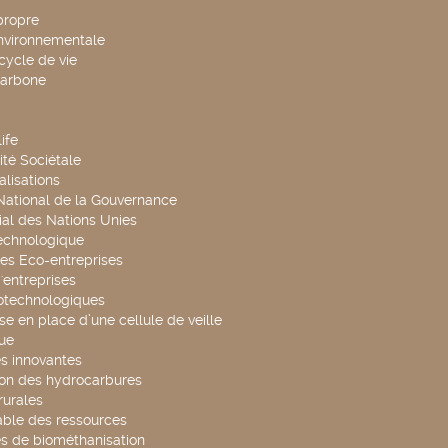
propre
environnementale
cycle de vie
carbone
ife
té Sociétale
alisations
 National de la Gouvernance
al des Nations Unies
technologique
es Eco-entreprises
'entreprises
otechnologiques
se en place d’une cellule de veille
ue
s innovantes
ion des hydrocarbures
rurales
able des ressources
s de biométhanisation