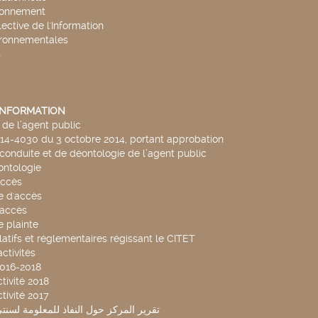
ronnement
lective de l'Information
ironnementales
s
'INFORMATION
de l’agent public
014-4030 du 3 octobre 2014, portant approbation
conduite et de déontologie de l’agent public
ntologie
accès
 d'accès
accès
 plainte
latifs et réglementaires régissant le CITET
ctivités
2016-2018
tivité 2018
tivité 2017
تقرير المركز حول النفاذ للمعلومة لسنتي 2019-20