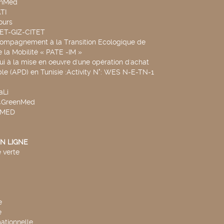
chMed
TI
ours
SET-GIZ-CITET
compagnement à la Transition Ecologique de
de la Mobilité « PATE -IM »
ui à la mise en oeuvre d'une opération d'achat
le (APD) en Tunisie :Activity N°: WES N-E-TN-1
aLi
v4GreenMed
4MED
N LIGNE
 verte
e
e
mationnelle