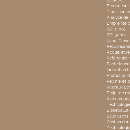
Ecolabel
Production 
Transition 
Analyse de 
Empreinte 
ISO 14001
ISO 50001
Label Travel
Responsabili
Acquis et ré
Référentiel
Pacte Mondi
Innovation 
Promotion d
Pépinières d
Réseaux Ec
Projet de mi
technologiq
Technologie
Biodépollut
Eaux usées 
Gestion dur
Technologie