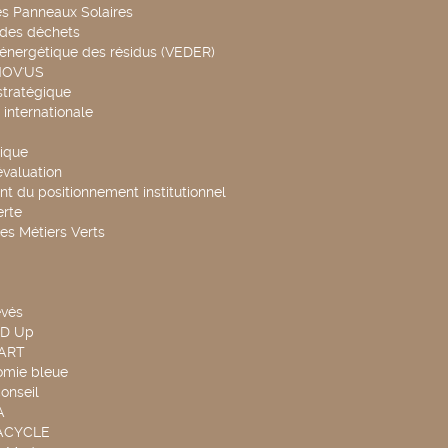
es Panneaux Solaires
 des déchets
 énergétique des résidus (VEDER)
NOV'US
stratégique
internationale
ique
évaluation
t du positionnement institutionnel
rte
es Métiers Verts
evés
ND Up
TART
omie bleue
onseil
A
UACYCLE