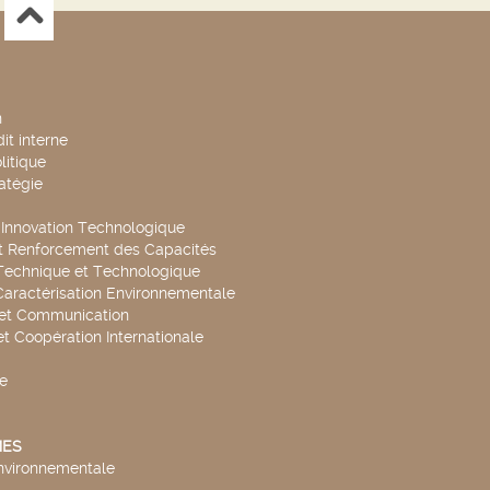
n
it interne
litique
ratégie
t Innovation Technologique
t Renforcement des Capacités
Technique et Technologique
Caractérisation Environnementale
 et Communication
et Coopération Internationale
e
ES
environnementale