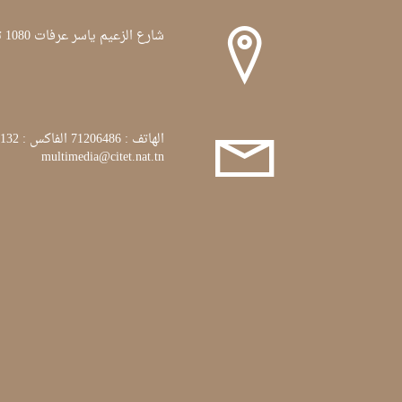
شارع الزعيم ياسر عرفات 1080 تونس
الهاتف : 71206486 الفاكس : 71772132
multimedia@citet.nat.tn