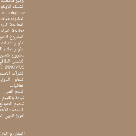
تركيز محضنة 
الشبكة الإيكو
e technologique
التكنولوجيات 
المعالجة البيو
معالجة المياه ا
المشروع النمو
تطوير تقنيات ا
تطوير طلاء ال
مشروع تثمين ا
التثمين الطاقي
ET INNOV'US
الشراكة الاست
التعاون الدولي
اتفاقيات
الدعم الفني
قيادة وتقييم
تدعيم التموقع
الاقتصاد الأخ
تعزيز المهن ا
المشاريع الحال