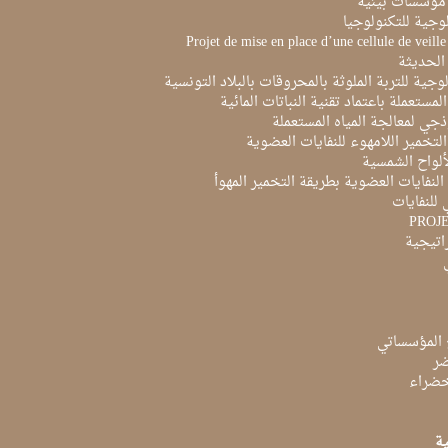
مؤسسات بيئية
لوجية للتكنولوجيا
Projet de mise en place d’une cellule de veill
الحديثة
لوجية للتربة الملوثة بالمحروقات بالبلاد التونسية
لمستعملة باعتماد تقنية النباتات المائية
ذجي لمعالجة المياه المستعملة
لتخمير اللامهوء للنفايات العضوية
ألواح الشمسية
لنفايات العضوية بطريقة التخمير المهوأ
 للنفايات
PROJ
راتيجية
 المؤسساتي
ضر
لخضراء
ية