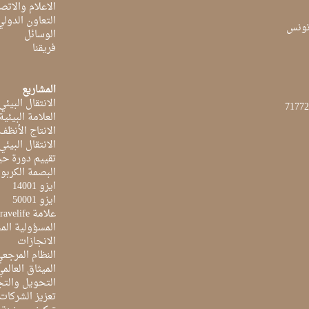
الاعلام والاتص
التعاون الدولي
الوسائل
فريقنا
المشاريع
الانتقال البيئي
العلامة البيئي
الانتاج الأنظف
الانتقال البيئي
تقييم دورة حيا
البصمة الكربون
ايزو 14001
ايزو 50001
علامة Travelife
المسؤولية الم
الانجازات
النظام المرجع
الميثاق العالم
التحويل والتج
تعزيز الشركات 