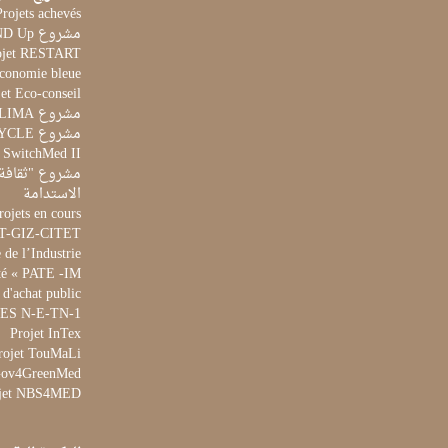
Projets achevés
مشروع STAND Up
ojet RESTART
Economie bleue
et Eco-conseil
مشروع CLIMA
مشروع AQUACYCLE
t SwitchMed II
مشروع "ثقافة 
الاستدامة
rojets en cours
ET-GIZ-CITET
de l’Industrie
té « PATE -IM »
 d'achat public
 WES N-E-TN-1
Projet InTex
rojet TouMaLi
 Gov4GreenMed
jet NBS4MED