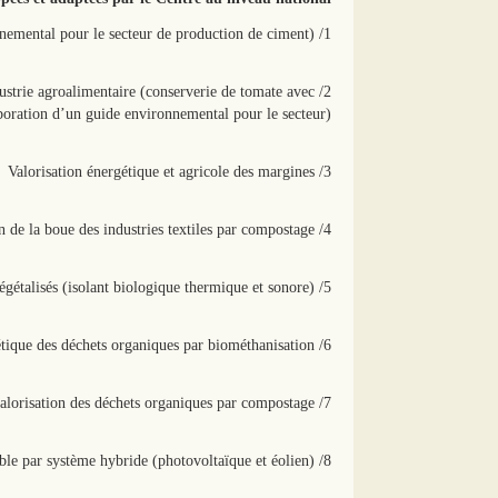
1/ Technologie d’utilisation des combustibles alternatifs dans les fours à ciment (avec un guide environnemental pour le secteur de production de ciment)
dustrie agroalimentaire (conserverie de tomate avec
boration d’un guide environnemental pour le secteur)
3/ Valorisation énergétique et agricole des margines
4/ Valorisation de la boue des industries textiles par compostage
5/ Technologies des murs végétalisés (isolant biologique thermique et sonore)
6/ Technologie de valorisation énergétique des déchets organiques par biométhanisation
7/ Technologie de valorisation des déchets organiques par compostage
8/ Technologie de production d’énergie renouvelable par système hybride (photovoltaïque et éolien)