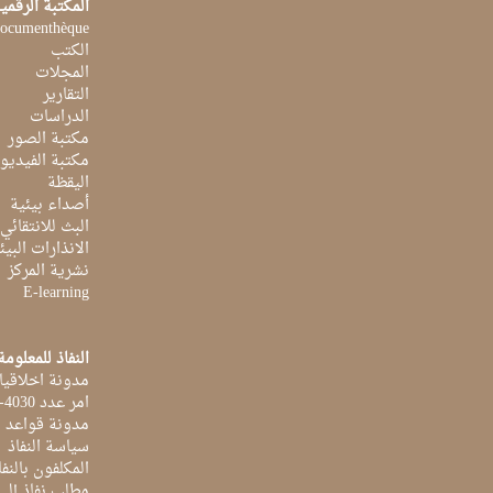
المكتبة الرقمي
ocumenthèque
الكتب
المجلات
التقارير
الدراسات
مكتبة الصور
مكتبة الفيديو
اليقظة
أصداء بيئية
البث للانتقائي
الانذارات البيئ
نشرية المركز
E-learning
النفاذ للمعلومة
مدونة اخلاقيا
امر عدد 4030-2014 بتاريخ 03 اكتوبر 2014
مدونة قواعد ا
سياسة النفاذ
المكلفون بالنفا
مطلب نفاذ إلى