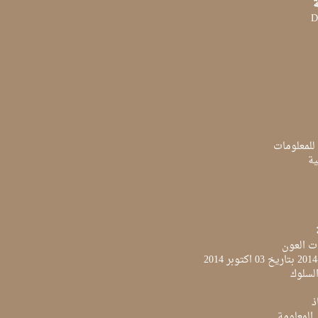
ة
D
 للمعلومات
ية
ت العون
لسلوك
ذ
 المعلومة