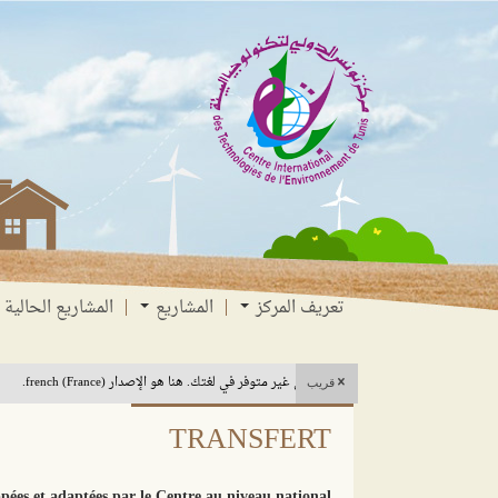
انتقل
انتقال
الانتقال
إلى
إلى
إلى
البحث
القائمة
المحتوى
تعريف المركز
المشاريع
المشاريع الحالية
هذا المحتوى غير متوفر في لغتك. هنا هو الإصدار french (France).
قريب
TRANSFERT
ées et adaptées par le Centre au niveau national