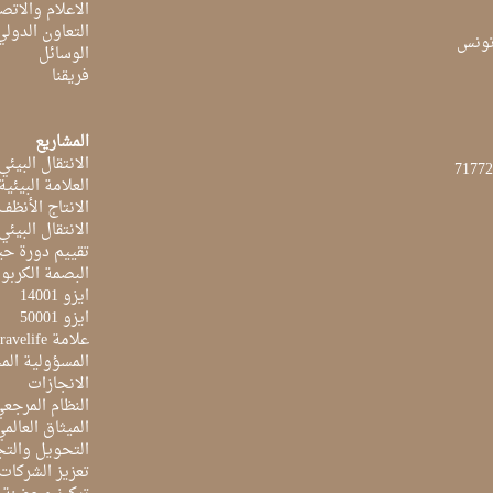
الاعلام والاتص
التعاون الدولي
الوسائل
فريقنا
المشاريع
الانتقال البيئي
العلامة البيئي
الانتاج الأنظف
الانتقال البيئي
تقييم دورة حيا
البصمة الكربون
ايزو 14001
ايزو 50001
علامة Travelife
المسؤولية الم
الانجازات
النظام المرجع
الميثاق العالم
التحويل والتج
تعزيز الشركات 