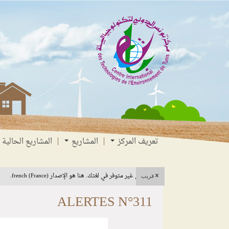
انتقل
انتقال
الانتقال
إلى
إلى
إلى
البحث
القائمة
المحتوى
تعريف المركز
المشاريع
المشاريع الحالية
هذا المحتوى غير متوفر في لغتك. هنا هو الإصدار french (France).
قريب
ALERTES N°311