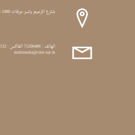
شارع الزعيم ياسر عرفات 1080 تونس
الهاتف : 71206486 الفاكس : 71772132
multimedia@citet.nat.tn