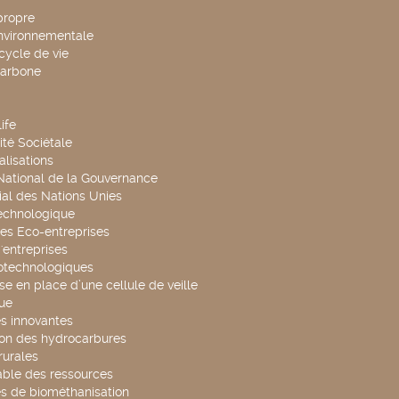
propre
environnementale
cycle de vie
carbone
ife
té Sociétale
alisations
 National de la Gouvernance
al des Nations Unies
technologique
es Eco-entreprises
'entreprises
otechnologiques
se en place d’une cellule de veille
ue
s innovantes
ion des hydrocarbures
rurales
able des ressources
s de biométhanisation