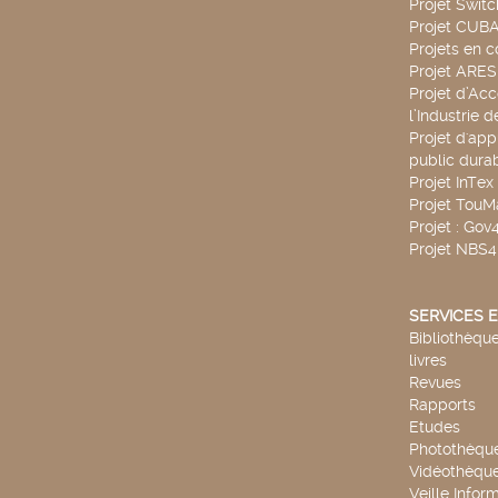
Projet Swit
Projet CUBA
Projets en c
Projet ARE
Projet d’Ac
l’Industrie 
Projet d'app
public durab
Projet InTex
Projet TouM
Projet : Go
Projet NBS
SERVICES E
Bibliothèque
livres
Revues
Rapports
Etudes
Photothèqu
Vidéothèqu
Veille Infor