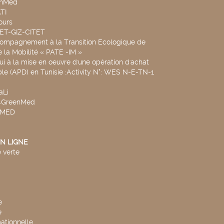
chMed
TI
ours
SET-GIZ-CITET
compagnement à la Transition Ecologique de
de la Mobilité « PATE -IM »
ui à la mise en oeuvre d'une opération d'achat
le (APD) en Tunisie :Activity N°: WES N-E-TN-1
aLi
v4GreenMed
4MED
N LIGNE
 verte
e
e
mationnelle