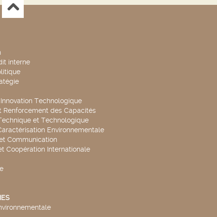
n
it interne
litique
ratégie
t Innovation Technologique
t Renforcement des Capacités
Technique et Technologique
Caractérisation Environnementale
 et Communication
et Coopération Internationale
e
ES
environnementale