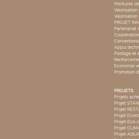
Peintures d
Valorisation
Valorisation
PROJET IN
Partenariat 
Coopération 
Conventions
Appui techn
Pilotage et 
Renforcemen
Economie ve
Promotion d
PROJETS
Projets ach
Projet STA
Projet RES
Projet Econ
Projet Eco-c
Projet CLIM
Projet AQ