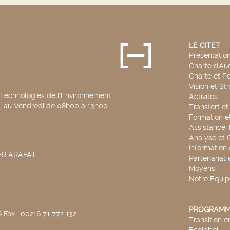
LE CITET
Présentatio
Charte d'Aud
Charte et Po
Vision et St
 Technologies de l'Environnement
Activités
di au Vendredi de 08h00 à 13h00
Transfert e
Formation e
Assistance 
Analyse et 
Information
SER ARAFAT
Partenariat 
Moyens
Notre Equip
PROGRAMM
 Fax : 00216 71 772 132
Transition 