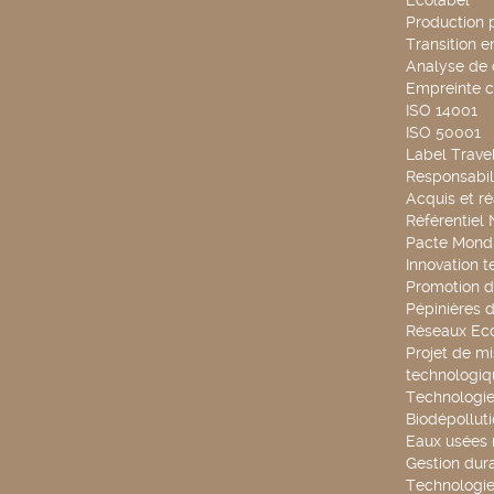
Ecolabel
Production 
Transition 
Analyse de 
Empreinte 
ISO 14001
ISO 50001
Label Travel
Responsabili
Acquis et ré
Référentiel
Pacte Mondi
Innovation 
Promotion d
Pépinières d
Réseaux Ec
Projet de mi
technologiq
Technologie
Biodépollut
Eaux usées 
Gestion dur
Technologie