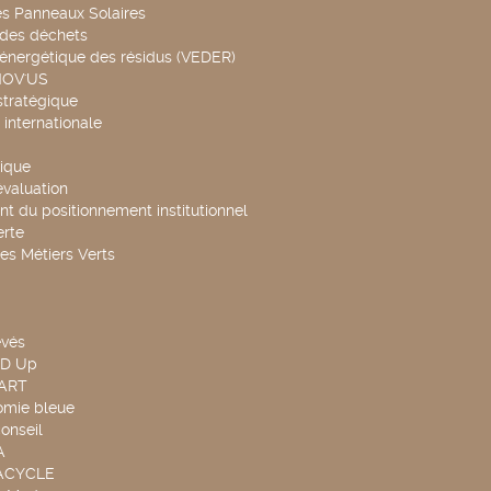
es Panneaux Solaires
 des déchets
 énergétique des résidus (VEDER)
NOV'US
stratégique
internationale
ique
évaluation
t du positionnement institutionnel
rte
es Métiers Verts
evés
ND Up
TART
omie bleue
onseil
A
UACYCLE