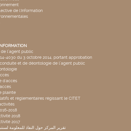
ronnement
lective de l'Information
ironnementales
s
'INFORMATION
de l’agent public
014-4030 du 3 octobre 2014, portant approbation
conduite et de déontologie de l’agent public
ntologie
accès
 d'accès
accès
 plainte
latifs et réglementaires régissant le CITET
ctivités
2016-2018
tivité 2018
tivité 2017
تقرير المركز حول النفاذ للمعلومة لسنتي 2019-20