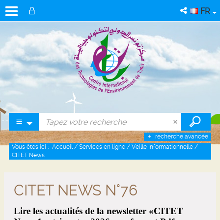
FR
recherche avancée
Vous êtes ici :
Accueil
/
Services en ligne
/
Veille Informationnelle
/
CITET News
CITET NEWS N°76