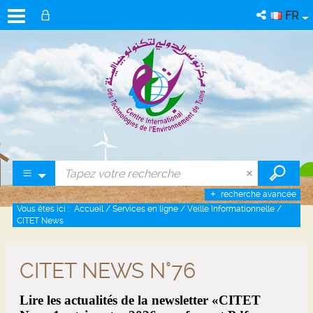
FR
recherche avancée
Vous êtes ici :
Accueil
/
Services en ligne
/
Veille Informationnelle
/
CITET News
CITET NEWS N°76