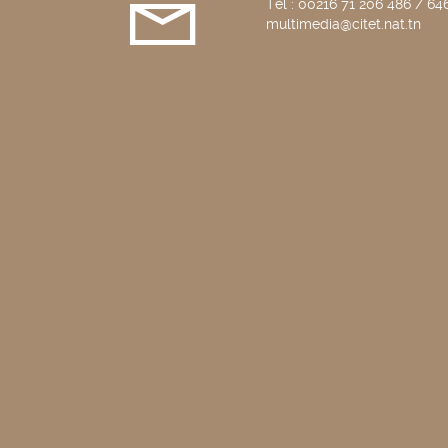
Tél : 00216 71 206 486 / 646
multimedia@citet.nat.tn