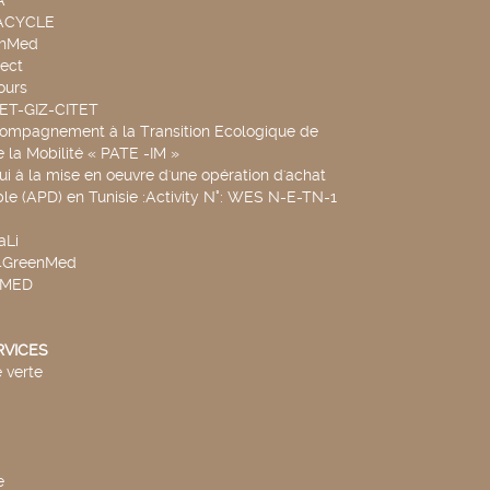
A
UACYCLE
chMed
ect
ours
SET-GIZ-CITET
compagnement à la Transition Ecologique de
de la Mobilité « PATE -IM »
ui à la mise en oeuvre d'une opération d'achat
le (APD) en Tunisie :Activity N°: WES N-E-TN-1
aLi
v4GreenMed
4MED
RVICES
 verte
e