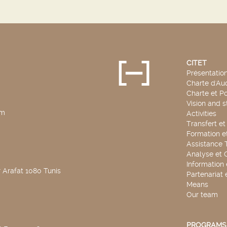
CITET
Présentatio
Charte d'Aud
Charte et Po
Vision and s
pm
Activities
Transfert e
Formation e
Assistance 
Analyse et 
Information
 Arafat 1080 Tunis
Partenariat 
Means
Our team
PROGRAMS