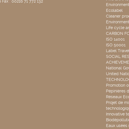
 Fax : 00216 71 772 132
Environmenta
Ecolabel
Cleaner pro
Environmenta
Life cycle a
CARBON F
ISO 14001
ISO 50001
Label Travel
SOCIAL RES
ACHIEVEM
National G
United Nati
TECHNOLOG
Promotion o
Pépinières d
Réseaux Ec
Projet de mi
technologiq
Innovative t
Biodépollut
Eaux usées 