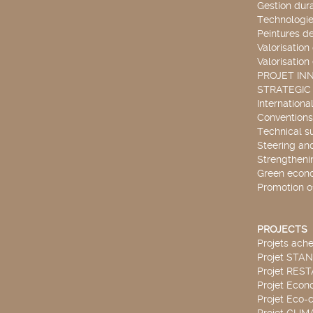
Gestion dur
Technologie
Peintures d
Valorisation
Valorisation
PROJET IN
STRATEGIC
Internationa
Conventions
Technical s
Steering an
Strengthenin
Green econ
Promotion o
PROJECTS
Projets ach
Projet STA
Projet RES
Projet Econ
Projet Eco-c