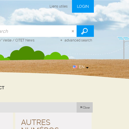
LOGIN
Liens utiles
/
Veille
/
CITET News
advanced search
EN
CT
Close
AUTRES