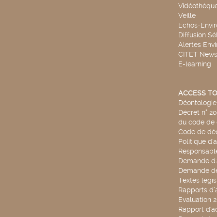
Vidéothèqu
Veille
Echos-Envi
Diffusion Sé
Alertes Env
CITET New
E-learning
ACCESS TO
Déontologie 
Décret n° 2
du code de 
Code de déo
Politique d'
Responsable
Demande d'
Demande de
Textes légis
Rapports d’a
Evaluation 
Rapport d'ac