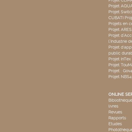
Projet CLIM
Projet AQ
Projet Swit
CUBATI Proj
Projets en c
Projet ARE
Projet d’Ac
l’Industrie 
Projet d'app
public durab
Projet InTex
Projet TouM
Projet : Go
Projet NBS
ONLINE SE
Bibliothèque
livres
Revues
Rapports
Etudes
Photothèqu