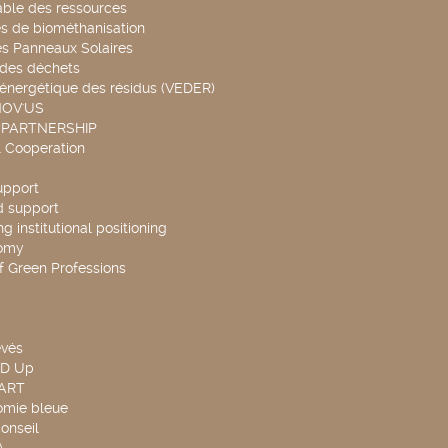
able des ressources
s de biométhanisation
es Panneaux Solaires
 des déchets
 énergétique des résidus (VEDER)
NOV'US
 PARTNERSHIP
l Cooperation
upport
d support
g institutional positioning
omy
f Green Professions
evés
ND Up
TART
omie bleue
onseil