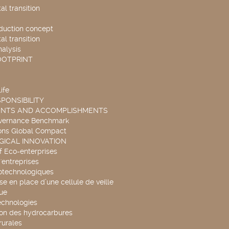
l transition
duction concept
l transition
nalysis
OOTPRINT
ife
PONSIBILITY
ENTS AND ACCOMPLISHMENTS
overnance Benchmark
ons Global Compact
ICAL INNOVATION
f Eco-enterprises
'entreprises
otechnologiques
se en place d’une cellule de veille
ue
echnologies
ion des hydrocarbures
rurales