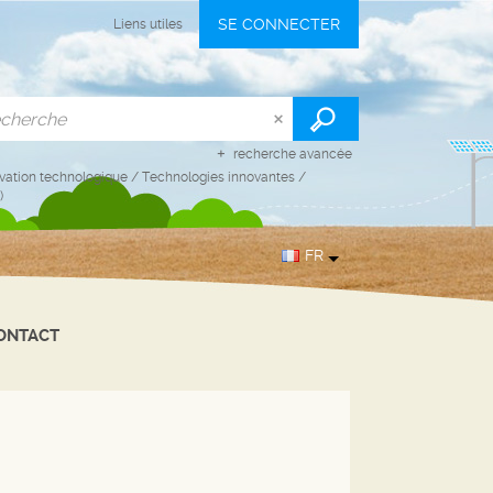
SE CONNECTER
Liens utiles
recherche avancée
vation technologique
/
Technologies innovantes
/
)
FR
ONTACT