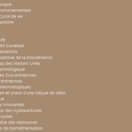
propre
environnementale
cycle de vie
carbone
ife
té Sociétale
alisations
 National de la Gouvernance
al des Nations Unies
technologique
es Eco-entreprises
'entreprises
otechnologiques
se en place d’une cellule de veille
ue
s innovantes
ion des hydrocarbures
rurales
able des ressources
s de biométhanisation