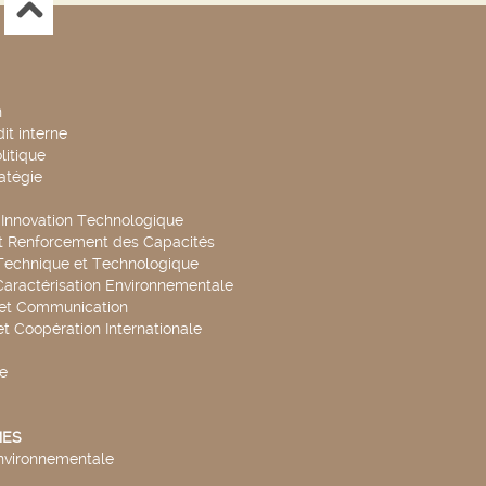
n
it interne
litique
ratégie
t Innovation Technologique
t Renforcement des Capacités
Technique et Technologique
Caractérisation Environnementale
 et Communication
et Coopération Internationale
e
ES
environnementale