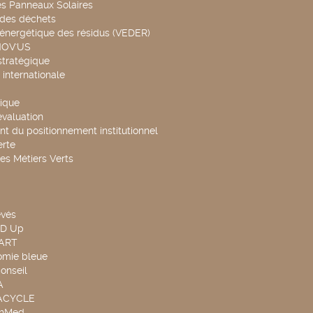
es Panneaux Solaires
 des déchets
 énergétique des résidus (VEDER)
NOV'US
stratégique
internationale
ique
évaluation
t du positionnement institutionnel
rte
es Métiers Verts
evés
ND Up
TART
omie bleue
onseil
A
UACYCLE
chMed