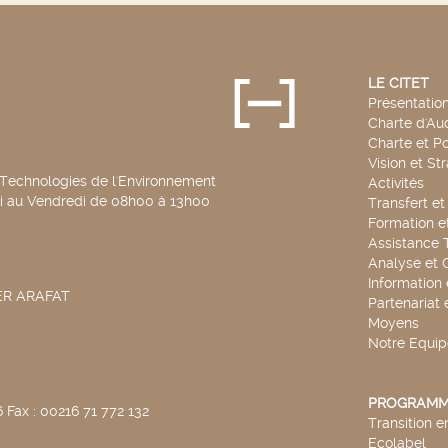
LE CITET
Présentatio
Charte d'Aud
Charte et Po
Vision et St
 Technologies de l'Environnement
Activités
di au Vendredi de 08h00 à 13h00
Transfert e
Formation e
Assistance 
Analyse et 
Information
SER ARAFAT
Partenariat 
Moyens
Notre Equip
PROGRAMM
 Fax : 00216 71 772 132
Transition 
Ecolabel