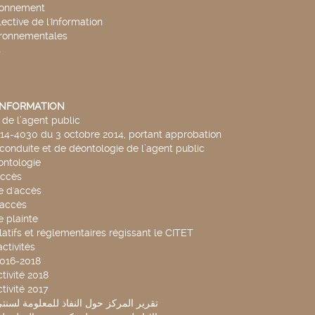
ronnement
lective de l'Information
ironnementales
s
'INFORMATION
de l’agent public
014-4030 du 3 octobre 2014, portant approbation
conduite et de déontologie de l’agent public
ntologie
accès
 d'accès
accès
 plainte
latifs et réglementaires régissant le CITET
ctivités
2016-2018
tivité 2018
tivité 2017
تقرير المركز حول النفاذ للمعلومة لسنتي 2019-20