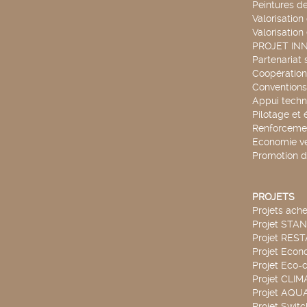
Peintures d
Valorisation
Valorisation
PROJET IN
Partenariat 
Coopération 
Conventions
Appui techn
Pilotage et 
Renforcemen
Economie ve
Promotion d
PROJETS
Projets ach
Projet STA
Projet RES
Projet Econ
Projet Eco-c
Projet CLIM
Projet AQ
Projet Swit