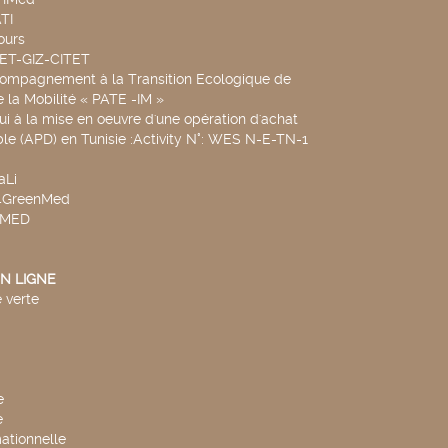
TI
ours
SET-GIZ-CITET
compagnement à la Transition Ecologique de
de la Mobilité « PATE -IM »
ui à la mise en oeuvre d'une opération d'achat
le (APD) en Tunisie :Activity N°: WES N-E-TN-1
aLi
v4GreenMed
4MED
N LIGNE
 verte
e
e
mationnelle