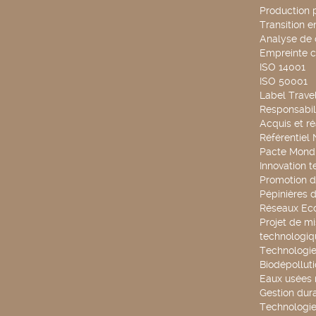
Production 
Transition 
Analyse de 
Empreinte 
ISO 14001
ISO 50001
Label Travel
Responsabili
Acquis et ré
Référentiel
Pacte Mondi
Innovation 
Promotion d
Pépinières d
Réseaux Ec
Projet de mi
technologiq
Technologie
Biodépollut
Eaux usées 
Gestion dur
Technologie