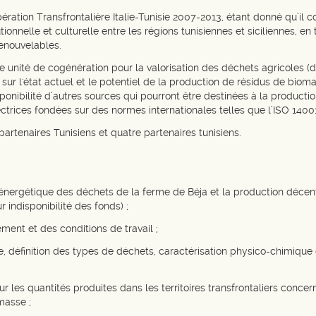
tion Transfrontalière Italie-Tunisie 2007-2013, étant donné qu’il c
tionnelle et culturelle entre les régions tunisiennes et siciliennes, 
enouvelables.
ne unité de cogénération pour la valorisation des déchets agricoles (
ur l'état actuel et le potentiel de la production de résidus de biomas
ponibilité d’autres sources qui pourront être destinées à la producti
ectrices fondées sur des normes internationales telles que l’ISO 1400
artenaires Tunisiens et quatre partenaires tunisiens.
n énergétique des déchets de la ferme de Béja et la production décentr
 indisponibilité des fonds) ;
ement et des conditions de travail ;
, définition des types de déchets, caractérisation physico-chimique 
 les quantités produites dans les territoires transfrontaliers concer
masse ;