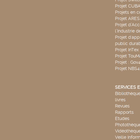
Projet CUBA
Projets en c
Projet ARE
Projet d’Ac
l’Industrie 
Projet d'app
public durab
Projet InTex
Projet TouM
Projet : Go
Projet NBS
SERVICES E
Bibliothèque
livres
Revues
Rapports
Etudes
Photothèqu
Vidéothèqu
Veille Infor