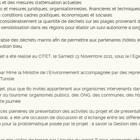
s et des mesures d'atténuation actuelles
s et mesures juridiques, organisationnelles, financières et technique
 conditions cadres politiques, économiques et sociales
considérablement la quantité de déchets sur les plages provenant d
 sensibilisation dans les régions pour établir un suivi autonome à lon
urable des déchets marins afin de permettre aux partenaires (hôtels 
villon bleu.
et a été réalisé au CITET, le Samedi 13 Novembre 2021, sous le l’Eg
s par Mme la Ministre de l’Environnement accompagnée par des repré
unisie.
ojet, plus que 80 invités appartenant aux organismes intervenants d
eur du tourisme: organismes publics, des ONG, des communes, des hôte
te journée.
ces plénières de présentation des activités du projet et de présentat
toral, a été une occasion de discussion et d’échange entre les différ
n pour la problématique posée par le projet ; à savoir la Gestion des