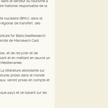
 dans le secteur du tourisme à
ire National responsable de la
eté nucléaire (BMU), dans le
 régional de transfert des
nstitute for BalticSeaResearch
ersité de Marrakech Cadi
les, et de recycler et de
ppant et en mettant en œuvre un
 Méditerranée.
 La littérature abondante sur
 mesures prises dans le monde
naux, seront prises en compte et
haque pays et se basant sur les