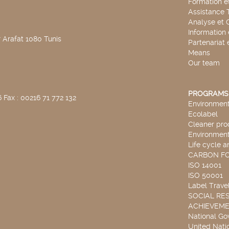
Formation e
Assistance 
Analyse et 
Information
 Arafat 1080 Tunis
Partenariat 
Means
Our team
PROGRAMS
 Fax : 00216 71 772 132
Environmenta
Ecolabel
Cleaner pro
Environmenta
Life cycle a
CARBON F
ISO 14001
ISO 50001
Label Travel
SOCIAL RES
ACHIEVEM
National G
United Nati