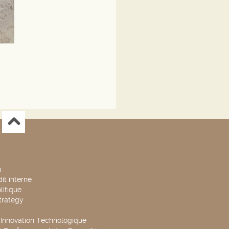
n
it interne
litique
trategy
t Innovation Technologique