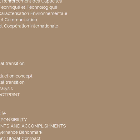
t Renforcement des Capacités
Technique et Technologique
Caractérisation Environnementale
 et Communication
et Coopération Internationale
l transition
duction concept
l transition
nalysis
OOTPRINT
ife
PONSIBILITY
ENTS AND ACCOMPLISHMENTS
overnance Benchmark
ons Global Compact