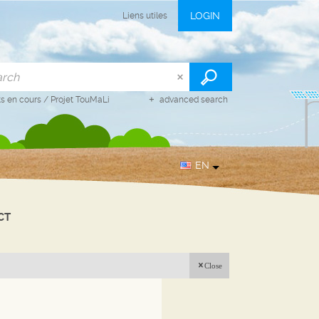
LOGIN
Liens utiles
ts en cours
/
Projet TouMaLi
advanced search
EN
CT
Close