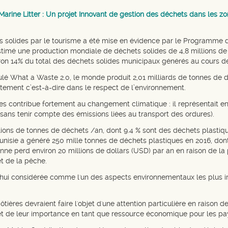
rine Litter : Un projet Innovant de gestion des déchets dans les zon
ts solides par le tourisme a été mise en évidence par le Programme 
estimé une production mondiale de déchets solides de 4,8 millions 
viron 14% du total des déchets solides municipaux générés au cours 
ulé What a Waste 2.0, le monde produit 2,01 milliards de tonnes de d
ctement c’est-à-dire dans le respect de l’environnement.
des contribue fortement au changement climatique : il représentait 
sans tenir compte des émissions liées au transport des ordures).
llions de tonnes de déchets /an, dont 9.4 % sont des déchets plastiqu
unisie a généré 250 mille tonnes de déchets plastiques en 2016, dont
nne perd environ 20 millions de dollars (USD) par an en raison de la p
t de la pêche.
'hui considérée comme l'un des aspects environnementaux les plus i
ôtières devraient faire l'objet d'une attention particulière en raison 
 et de leur importance en tant que ressource économique pour les 