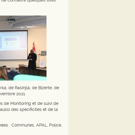
n de connaitre quelques sites
a, de RasInjla, de Bizerte, de
ovembre 2021.
s de Monitoring et de suivi de
ussi des spécificités et de la
nées : Communes, APAL, Police,