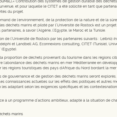
t TouMaLi,« Contribution des systèmes de gestion durable des déchets
rvenue, et pour laquelle le CITET a été sollicité en tant que partena
ités du projet.
lemand de l'environnement, de la protection de la nature et de la sûr
 déchets marins et piloté par l’Université de Rostock est un projet
rtenaires, à savoir l’Algérie, l’Egypte, le Maroc et la Tunisie.
n de l’Université de Rostock par les partenaires suivants : Leibniz-I
lphi et Landbell AG, Econnexions consulting, CITET (Tunisie), Univ
 (Egypte).
r la proportion de déchets provenant du tourisme dans les régions cib
éduire l'abondance des déchets marins en mer Méditerranée en dévelo
les régions touristiques des pays d'Afrique du Nord bordant la mer
iers de gouvernance et de gestion des déchets marins seront explorés.
 les connaissances actuelles sur les effets des politiques et autres
en les adaptant selon les exigences spécifiques et les contextesnatio
grâce à un programme d’actions ambitieux, adapté à la situation de c
déchets marins