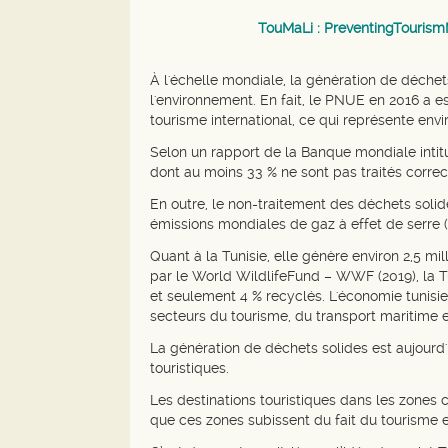
TouMaLi : PreventingTourismMa
À l'échelle mondiale, la génération de déche
l'environnement. En fait, le PNUE en 2016 a 
tourisme international, ce qui représente en
Selon un rapport de la Banque mondiale intit
dont au moins 33 % ne sont pas traités corre
En outre, le non-traitement des déchets soli
émissions mondiales de gaz à effet de serre (
Quant à la Tunisie, elle génère environ 2,5 mi
par le World WildlifeFund – WWF (2019), la T
et seulement 4 % recyclés. L'économie tunisie
secteurs du tourisme, du transport maritime e
La génération de déchets solides est aujourd
touristiques.
Les destinations touristiques dans les zones c
que ces zones subissent du fait du tourisme