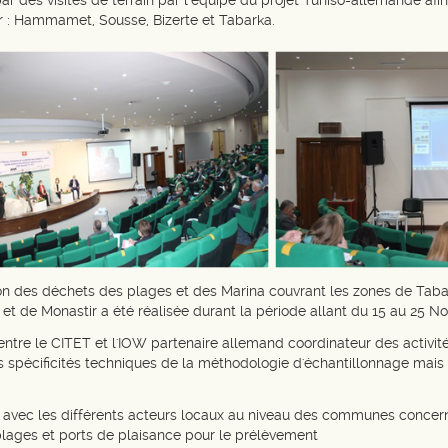
 des visites de terrain par l’équipe du projet Tuniso-allemande afi
oir : Hammamet, Sousse, Bizerte et Tabarka.
 des déchets des plages et des Marina couvrant les zones de Tabark
e Monastir a été réalisée durant la période allant du 15 au 25 N
 entre le CITET et l'IOW partenaire allemand coordinateur des activité
 spécificités techniques de la méthodologie d'échantillonnage mais a
 avec les différents acteurs locaux au niveau des communes concer
ux plages et ports de plaisance pour le prélèvement