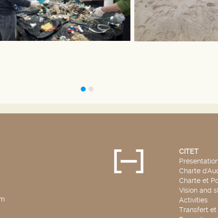
CITET
Présentatio
Charte d'Aud
Charte et Po
Vision and s
pm
Activities
Transfert e