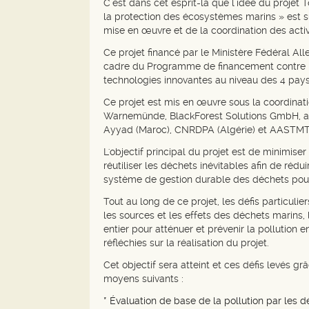
C’est dans cet esprit-là que l’idée du proje
la protection des écosystèmes marins » est su
mise en œuvre et de la coordination des activ
Ce projet financé par le Ministère Fédéral Al
cadre du Programme de financement contre les
technologies innovantes au niveau des 4 pays pa
Ce projet est mis en œuvre sous la coordinatio
Warnemünde, BlackForest Solutions GmbH, ade
Ayyad (Maroc), CNRDPA (Algérie) et AASTMT
L'objectif principal du projet est de minimise
réutiliser les déchets inévitables afin de r
système de gestion durable des déchets pour 
Tout au long de ce projet, les défis particul
les sources et les effets des déchets marins,
entier pour atténuer et prévenir la pollution 
réfléchies sur la réalisation du projet.
Cet objectif sera atteint et ces défis levés 
moyens suivants :
* Évaluation de base de la pollution par les 